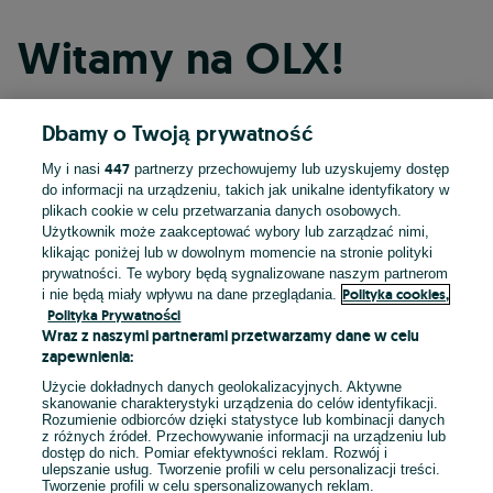
Witamy na OLX!
Dbamy o Twoją prywatność
Kontynuuj przez Facebooka
447
My i nasi
partnerzy przechowujemy lub uzyskujemy dostęp
do informacji na urządzeniu, takich jak unikalne identyfikatory w
Kontynuuj przez konto Apple
plikach cookie w celu przetwarzania danych osobowych.
Użytkownik może zaakceptować wybory lub zarządzać nimi,
klikając poniżej lub w dowolnym momencie na stronie polityki
prywatności. Te wybory będą sygnalizowane naszym partnerom
Kontynuuj przez konto Google
Polityka cookies,
i nie będą miały wpływu na dane przeglądania.
Polityka Prywatności
Wraz z naszymi partnerami przetwarzamy dane w celu
LUB
zapewnienia:
Zaloguj się
Załóż konto
Użycie dokładnych danych geolokalizacyjnych. Aktywne
skanowanie charakterystyki urządzenia do celów identyfikacji.
Rozumienie odbiorców dzięki statystyce lub kombinacji danych
E-mail
z różnych źródeł. Przechowywanie informacji na urządzeniu lub
dostęp do nich. Pomiar efektywności reklam. Rozwój i
ulepszanie usług. Tworzenie profili w celu personalizacji treści.
Tworzenie profili w celu spersonalizowanych reklam.