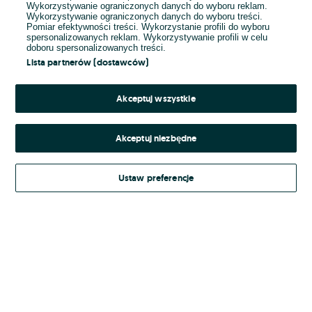
Wykorzystywanie ograniczonych danych do wyboru reklam.
Wykorzystywanie ograniczonych danych do wyboru treści.
Hasło
Pomiar efektywności treści. Wykorzystanie profili do wyboru
spersonalizowanych reklam. Wykorzystywanie profili w celu
doboru spersonalizowanych treści.
Lista partnerów (dostawców)
Nie pamiętasz hasła?
Akceptuj wszystkie
Zaloguj się
Akceptuj niezbędne
Kontynuując za pośrednictwem jednego z dostawców wskazanych powyżej,
Ustaw preferencje
Regulamin serwisu
akceptuję
OLX.pl w jego aktualnym brzmieniu.