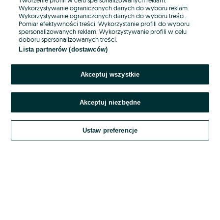
Wykorzystywanie ograniczonych danych do wyboru reklam.
Wykorzystywanie ograniczonych danych do wyboru treści.
Hasło
Pomiar efektywności treści. Wykorzystanie profili do wyboru
spersonalizowanych reklam. Wykorzystywanie profili w celu
doboru spersonalizowanych treści.
Lista partnerów (dostawców)
Nie pamiętasz hasła?
Akceptuj wszystkie
Zaloguj się
Akceptuj niezbędne
Kontynuując za pośrednictwem jednego z dostawców wskazanych powyżej,
akceptuję
OLX.pl w jego aktualnym brzmieniu.
Ustaw preferencje
Regulamin serwisu