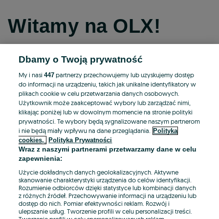
Witamy na OLX!
Dbamy o Twoją prywatność
Kontynuuj przez Facebooka
My i nasi
partnerzy przechowujemy lub uzyskujemy dostęp
447
do informacji na urządzeniu, takich jak unikalne identyfikatory w
Kontynuuj przez konto Apple
plikach cookie w celu przetwarzania danych osobowych.
Użytkownik może zaakceptować wybory lub zarządzać nimi,
klikając poniżej lub w dowolnym momencie na stronie polityki
prywatności. Te wybory będą sygnalizowane naszym partnerom
Kontynuuj przez konto Google
i nie będą miały wpływu na dane przeglądania.
Polityka
cookies,
Polityka Prywatności
Wraz z naszymi partnerami przetwarzamy dane w celu
LUB
zapewnienia:
Zaloguj się
Załóż konto
Użycie dokładnych danych geolokalizacyjnych. Aktywne
skanowanie charakterystyki urządzenia do celów identyfikacji.
Rozumienie odbiorców dzięki statystyce lub kombinacji danych
E-mail
z różnych źródeł. Przechowywanie informacji na urządzeniu lub
dostęp do nich. Pomiar efektywności reklam. Rozwój i
ulepszanie usług. Tworzenie profili w celu personalizacji treści.
Tworzenie profili w celu spersonalizowanych reklam.