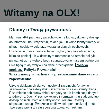
Witamy na OLX!
Dbamy o Twoją prywatność
Kontynuuj przez Facebooka
My i nasi
447
partnerzy przechowujemy lub uzyskujemy dostęp
do informacji na urządzeniu, takich jak unikalne identyfikatory w
Kontynuuj przez konto Apple
plikach cookie w celu przetwarzania danych osobowych.
Użytkownik może zaakceptować wybory lub zarządzać nimi,
klikając poniżej lub w dowolnym momencie na stronie polityki
prywatności. Te wybory będą sygnalizowane naszym partnerom
Kontynuuj przez konto Google
i nie będą miały wpływu na dane przeglądania.
Polityka
cookies,
Polityka Prywatności
Wraz z naszymi partnerami przetwarzamy dane w celu
LUB
zapewnienia:
Zaloguj się
Załóż konto
Użycie dokładnych danych geolokalizacyjnych. Aktywne
skanowanie charakterystyki urządzenia do celów identyfikacji.
Rozumienie odbiorców dzięki statystyce lub kombinacji danych
E-mail
z różnych źródeł. Przechowywanie informacji na urządzeniu lub
dostęp do nich. Pomiar efektywności reklam. Rozwój i
ulepszanie usług. Tworzenie profili w celu personalizacji treści.
Tworzenie profili w celu spersonalizowanych reklam.