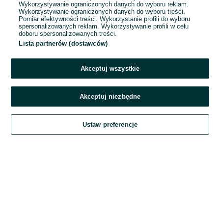
Wykorzystywanie ograniczonych danych do wyboru reklam.
Wykorzystywanie ograniczonych danych do wyboru treści.
Hasło
Pomiar efektywności treści. Wykorzystanie profili do wyboru
spersonalizowanych reklam. Wykorzystywanie profili w celu
doboru spersonalizowanych treści.
Lista partnerów (dostawców)
Nie pamiętasz hasła?
Akceptuj wszystkie
Zaloguj się
Akceptuj niezbędne
Kontynuując za pośrednictwem jednego z dostawców wskazanych powyżej,
Ustaw preferencje
akceptuję
Regulamin serwisu
OLX.pl w jego aktualnym brzmieniu.