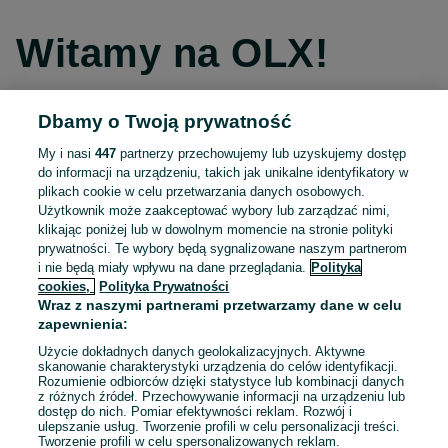
Witamy na OLX!
Dbamy o Twoją prywatność
Kontynuuj przez Facebooka
My i nasi
447
partnerzy przechowujemy lub uzyskujemy dostęp
do informacji na urządzeniu, takich jak unikalne identyfikatory w
Kontynuuj przez konto Apple
plikach cookie w celu przetwarzania danych osobowych.
Użytkownik może zaakceptować wybory lub zarządzać nimi,
klikając poniżej lub w dowolnym momencie na stronie polityki
prywatności. Te wybory będą sygnalizowane naszym partnerom
Kontynuuj przez konto Google
i nie będą miały wpływu na dane przeglądania.
Polityka
cookies,
Polityka Prywatności
Wraz z naszymi partnerami przetwarzamy dane w celu
LUB
zapewnienia:
Zaloguj się
Załóż konto
Użycie dokładnych danych geolokalizacyjnych. Aktywne
skanowanie charakterystyki urządzenia do celów identyfikacji.
Rozumienie odbiorców dzięki statystyce lub kombinacji danych
E-mail
z różnych źródeł. Przechowywanie informacji na urządzeniu lub
dostęp do nich. Pomiar efektywności reklam. Rozwój i
ulepszanie usług. Tworzenie profili w celu personalizacji treści.
Tworzenie profili w celu spersonalizowanych reklam.