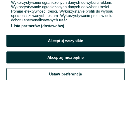
Wykorzystywanie ograniczonych danych do wyboru reklam.
Wykorzystywanie ograniczonych danych do wyboru treści.
Hasło
Pomiar efektywności treści. Wykorzystanie profili do wyboru
spersonalizowanych reklam. Wykorzystywanie profili w celu
doboru spersonalizowanych treści.
Lista partnerów (dostawców)
Nie pamiętasz hasła?
Akceptuj wszystkie
Zaloguj się
Akceptuj niezbędne
Kontynuując za pośrednictwem jednego z dostawców wskazanych powyżej,
Ustaw preferencje
akceptuję
Regulamin serwisu
OLX.pl w jego aktualnym brzmieniu.