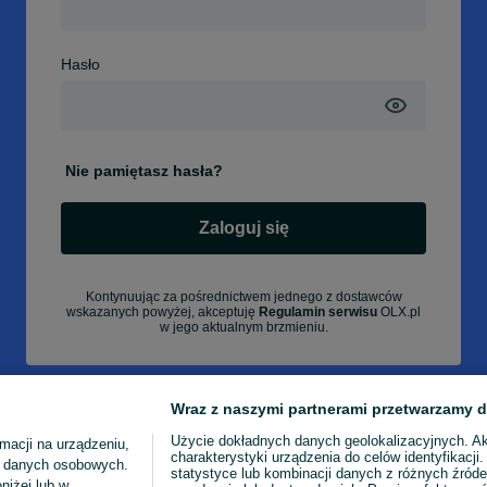
Hasło
Nie pamiętasz hasła?
Zaloguj się
Kontynuując za pośrednictwem jednego z dostawców
wskazanych powyżej, akceptuję
Regulamin serwisu
OLX.pl
w jego aktualnym brzmieniu.
Wraz z naszymi partnerami przetwarzamy d
Użycie dokładnych danych geolokalizacyjnych. A
macji na urządzeniu,
charakterystyki urządzenia do celów identyfikacji
ia danych osobowych.
statystyce lub kombinacji danych z różnych źróde
niżej lub w