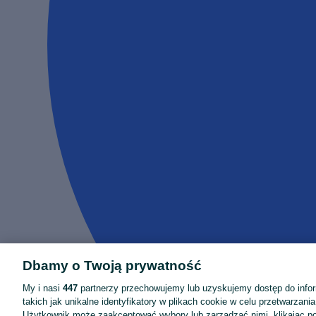
Dbamy o Twoją prywatność
My i nasi
447
partnerzy przechowujemy lub uzyskujemy dostęp do infor
takich jak unikalne identyfikatory w plikach cookie w celu przetwarzan
Użytkownik może zaakceptować wybory lub zarządzać nimi, klikając po