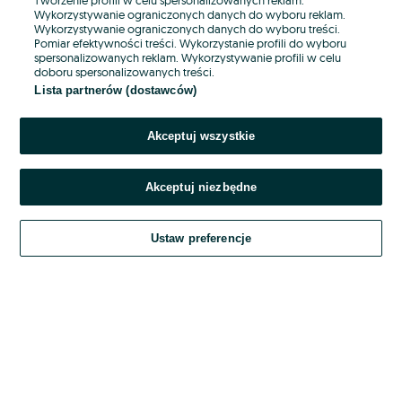
Wykorzystywanie ograniczonych danych do wyboru reklam.
Wykorzystywanie ograniczonych danych do wyboru treści.
Hasło
Pomiar efektywności treści. Wykorzystanie profili do wyboru
spersonalizowanych reklam. Wykorzystywanie profili w celu
doboru spersonalizowanych treści.
Lista partnerów (dostawców)
Nie pamiętasz hasła?
Akceptuj wszystkie
Zaloguj się
Akceptuj niezbędne
Kontynuując za pośrednictwem jednego z dostawców wskazanych powyżej,
akceptuję
OLX.pl w jego aktualnym brzmieniu.
Ustaw preferencje
Regulamin serwisu