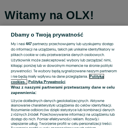
Witamy na OLX!
Dbamy o Twoją prywatność
Kontynuuj przez Facebooka
My i nasi
partnerzy przechowujemy lub uzyskujemy dostęp
447
do informacji na urządzeniu, takich jak unikalne identyfikatory w
Kontynuuj przez konto Apple
plikach cookie w celu przetwarzania danych osobowych.
Użytkownik może zaakceptować wybory lub zarządzać nimi,
klikając poniżej lub w dowolnym momencie na stronie polityki
prywatności. Te wybory będą sygnalizowane naszym partnerom
Kontynuuj przez konto Google
i nie będą miały wpływu na dane przeglądania.
Polityka
cookies,
Polityka Prywatności
Wraz z naszymi partnerami przetwarzamy dane w celu
LUB
zapewnienia:
Zaloguj się
Załóż konto
Użycie dokładnych danych geolokalizacyjnych. Aktywne
skanowanie charakterystyki urządzenia do celów identyfikacji.
Rozumienie odbiorców dzięki statystyce lub kombinacji danych
E-mail
z różnych źródeł. Przechowywanie informacji na urządzeniu lub
dostęp do nich. Pomiar efektywności reklam. Rozwój i
ulepszanie usług. Tworzenie profili w celu personalizacji treści.
Tworzenie profili w celu spersonalizowanych reklam.