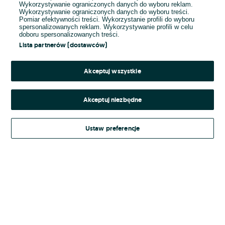
Wykorzystywanie ograniczonych danych do wyboru reklam.
Wykorzystywanie ograniczonych danych do wyboru treści.
Hasło
Pomiar efektywności treści. Wykorzystanie profili do wyboru
spersonalizowanych reklam. Wykorzystywanie profili w celu
doboru spersonalizowanych treści.
Lista partnerów (dostawców)
Nie pamiętasz hasła?
Akceptuj wszystkie
Zaloguj się
Akceptuj niezbędne
Kontynuując za pośrednictwem jednego z dostawców wskazanych powyżej,
Ustaw preferencje
Regulamin serwisu
akceptuję
OLX.pl w jego aktualnym brzmieniu.