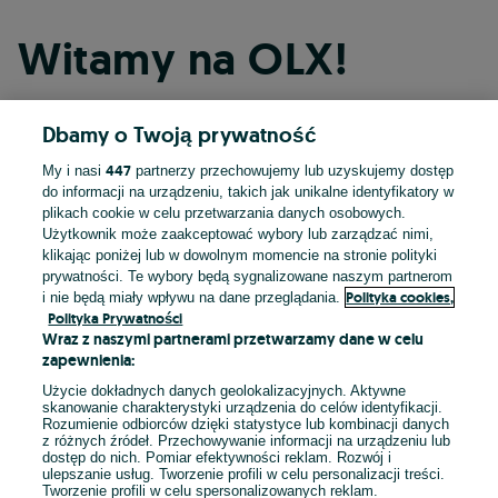
Witamy na OLX!
Dbamy o Twoją prywatność
Kontynuuj przez Facebooka
447
My i nasi
partnerzy przechowujemy lub uzyskujemy dostęp
do informacji na urządzeniu, takich jak unikalne identyfikatory w
Kontynuuj przez konto Apple
plikach cookie w celu przetwarzania danych osobowych.
Użytkownik może zaakceptować wybory lub zarządzać nimi,
klikając poniżej lub w dowolnym momencie na stronie polityki
prywatności. Te wybory będą sygnalizowane naszym partnerom
Kontynuuj przez konto Google
Polityka cookies,
i nie będą miały wpływu na dane przeglądania.
Polityka Prywatności
Wraz z naszymi partnerami przetwarzamy dane w celu
LUB
zapewnienia:
Zaloguj się
Załóż konto
Użycie dokładnych danych geolokalizacyjnych. Aktywne
skanowanie charakterystyki urządzenia do celów identyfikacji.
Rozumienie odbiorców dzięki statystyce lub kombinacji danych
E-mail
z różnych źródeł. Przechowywanie informacji na urządzeniu lub
dostęp do nich. Pomiar efektywności reklam. Rozwój i
ulepszanie usług. Tworzenie profili w celu personalizacji treści.
Tworzenie profili w celu spersonalizowanych reklam.