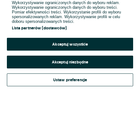
Wykorzystywanie ograniczonych danych do wyboru reklam.
Wykorzystywanie ograniczonych danych do wyboru treści.
Hasło
Pomiar efektywności treści. Wykorzystanie profili do wyboru
spersonalizowanych reklam. Wykorzystywanie profili w celu
doboru spersonalizowanych treści.
Lista partnerów (dostawców)
Nie pamiętasz hasła?
Akceptuj wszystkie
Zaloguj się
Akceptuj niezbędne
Kontynuując za pośrednictwem jednego z dostawców wskazanych powyżej,
Ustaw preferencje
Regulamin serwisu
akceptuję
OLX.pl w jego aktualnym brzmieniu.