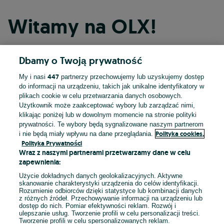
Witamy na OLX!
Dbamy o Twoją prywatność
Kontynuuj przez Facebooka
447
My i nasi
partnerzy przechowujemy lub uzyskujemy dostęp
do informacji na urządzeniu, takich jak unikalne identyfikatory w
Kontynuuj przez konto Apple
plikach cookie w celu przetwarzania danych osobowych.
Użytkownik może zaakceptować wybory lub zarządzać nimi,
klikając poniżej lub w dowolnym momencie na stronie polityki
prywatności. Te wybory będą sygnalizowane naszym partnerom
Kontynuuj przez konto Google
Polityka cookies,
i nie będą miały wpływu na dane przeglądania.
Polityka Prywatności
Wraz z naszymi partnerami przetwarzamy dane w celu
LUB
zapewnienia:
Zaloguj się
Załóż konto
Użycie dokładnych danych geolokalizacyjnych. Aktywne
skanowanie charakterystyki urządzenia do celów identyfikacji.
Rozumienie odbiorców dzięki statystyce lub kombinacji danych
E-mail
z różnych źródeł. Przechowywanie informacji na urządzeniu lub
dostęp do nich. Pomiar efektywności reklam. Rozwój i
ulepszanie usług. Tworzenie profili w celu personalizacji treści.
Tworzenie profili w celu spersonalizowanych reklam.