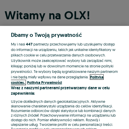
Witamy na OLX!
Dbamy o Twoją prywatność
Kontynuuj przez Facebooka
My i nasi
447
partnerzy przechowujemy lub uzyskujemy dostęp
do informacji na urządzeniu, takich jak unikalne identyfikatory w
Kontynuuj przez konto Apple
plikach cookie w celu przetwarzania danych osobowych.
Użytkownik może zaakceptować wybory lub zarządzać nimi,
klikając poniżej lub w dowolnym momencie na stronie polityki
prywatności. Te wybory będą sygnalizowane naszym partnerom
Kontynuuj przez konto Google
i nie będą miały wpływu na dane przeglądania.
Polityka
cookies,
Polityka Prywatności
Wraz z naszymi partnerami przetwarzamy dane w celu
LUB
zapewnienia:
Zaloguj się
Załóż konto
Użycie dokładnych danych geolokalizacyjnych. Aktywne
skanowanie charakterystyki urządzenia do celów identyfikacji.
Rozumienie odbiorców dzięki statystyce lub kombinacji danych
E-mail
z różnych źródeł. Przechowywanie informacji na urządzeniu lub
dostęp do nich. Pomiar efektywności reklam. Rozwój i
ulepszanie usług. Tworzenie profili w celu personalizacji treści.
Tworzenie profili w celu spersonalizowanych reklam.