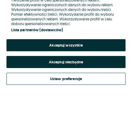
Wykorzystywanie ograniczonych danych do wyboru reklam.
Wykorzystywanie ograniczonych danych do wyboru treści.
Hasło
Pomiar efektywności treści. Wykorzystanie profili do wyboru
spersonalizowanych reklam. Wykorzystywanie profili w celu
doboru spersonalizowanych treści.
Lista partnerów (dostawców)
Nie pamiętasz hasła?
Akceptuj wszystkie
Zaloguj się
Akceptuj niezbędne
Kontynuując za pośrednictwem jednego z dostawców wskazanych powyżej,
akceptuję
Regulamin serwisu
OLX.pl w jego aktualnym brzmieniu.
Ustaw preferencje