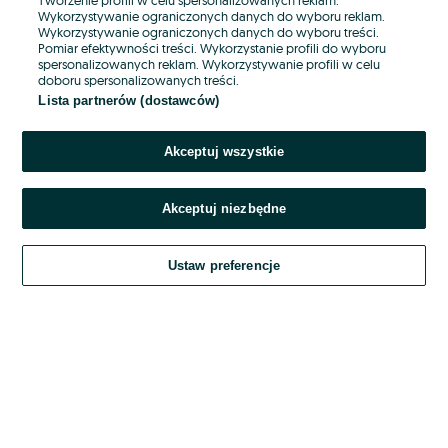
Wykorzystywanie ograniczonych danych do wyboru reklam.
Wykorzystywanie ograniczonych danych do wyboru treści.
Hasło
Pomiar efektywności treści. Wykorzystanie profili do wyboru
spersonalizowanych reklam. Wykorzystywanie profili w celu
doboru spersonalizowanych treści.
Lista partnerów (dostawców)
Nie pamiętasz hasła?
Akceptuj wszystkie
Zaloguj się
Akceptuj niezbędne
Kontynuując za pośrednictwem jednego z dostawców wskazanych powyżej,
akceptuję
OLX.pl w jego aktualnym brzmieniu.
Ustaw preferencje
Regulamin serwisu