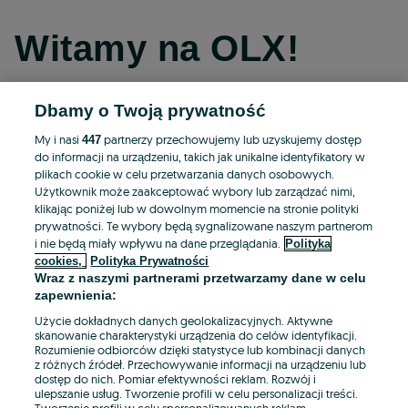
Witamy na OLX!
Dbamy o Twoją prywatność
Kontynuuj przez Facebooka
My i nasi
partnerzy przechowujemy lub uzyskujemy dostęp
447
do informacji na urządzeniu, takich jak unikalne identyfikatory w
Kontynuuj przez konto Apple
plikach cookie w celu przetwarzania danych osobowych.
Użytkownik może zaakceptować wybory lub zarządzać nimi,
klikając poniżej lub w dowolnym momencie na stronie polityki
prywatności. Te wybory będą sygnalizowane naszym partnerom
Kontynuuj przez konto Google
i nie będą miały wpływu na dane przeglądania.
Polityka
cookies,
Polityka Prywatności
Wraz z naszymi partnerami przetwarzamy dane w celu
LUB
zapewnienia:
Zaloguj się
Załóż konto
Użycie dokładnych danych geolokalizacyjnych. Aktywne
skanowanie charakterystyki urządzenia do celów identyfikacji.
Rozumienie odbiorców dzięki statystyce lub kombinacji danych
E-mail
z różnych źródeł. Przechowywanie informacji na urządzeniu lub
dostęp do nich. Pomiar efektywności reklam. Rozwój i
ulepszanie usług. Tworzenie profili w celu personalizacji treści.
Tworzenie profili w celu spersonalizowanych reklam.