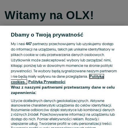
Witamy na OLX!
Dbamy o Twoją prywatność
Kontynuuj przez Facebooka
My i nasi
partnerzy przechowujemy lub uzyskujemy dostęp
447
do informacji na urządzeniu, takich jak unikalne identyfikatory w
Kontynuuj przez konto Apple
plikach cookie w celu przetwarzania danych osobowych.
Użytkownik może zaakceptować wybory lub zarządzać nimi,
klikając poniżej lub w dowolnym momencie na stronie polityki
prywatności. Te wybory będą sygnalizowane naszym partnerom
Kontynuuj przez konto Google
i nie będą miały wpływu na dane przeglądania.
Polityka
cookies,
Polityka Prywatności
Wraz z naszymi partnerami przetwarzamy dane w celu
LUB
zapewnienia:
Zaloguj się
Załóż konto
Użycie dokładnych danych geolokalizacyjnych. Aktywne
skanowanie charakterystyki urządzenia do celów identyfikacji.
Rozumienie odbiorców dzięki statystyce lub kombinacji danych
E-mail
z różnych źródeł. Przechowywanie informacji na urządzeniu lub
dostęp do nich. Pomiar efektywności reklam. Rozwój i
ulepszanie usług. Tworzenie profili w celu personalizacji treści.
Tworzenie profili w celu spersonalizowanych reklam.