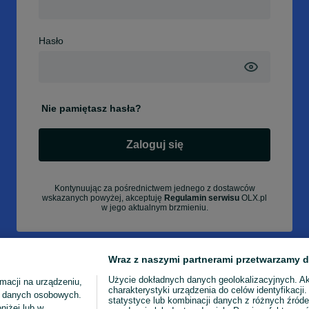
Hasło
Nie pamiętasz hasła?
Zaloguj się
Kontynuując za pośrednictwem jednego z dostawców
wskazanych powyżej, akceptuję
Regulamin serwisu
OLX.pl
w jego aktualnym brzmieniu.
Wraz z naszymi partnerami przetwarzamy d
Użycie dokładnych danych geolokalizacyjnych. A
macji na urządzeniu,
charakterystyki urządzenia do celów identyfikacji
ia danych osobowych.
statystyce lub kombinacji danych z różnych źróde
niżej lub w