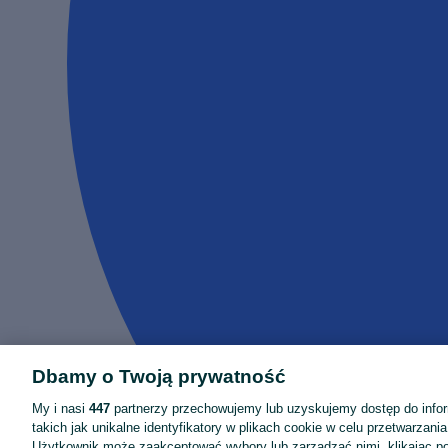
Dbamy o Twoją prywatność
My i nasi
447
partnerzy przechowujemy lub uzyskujemy dostęp do infor
takich jak unikalne identyfikatory w plikach cookie w celu przetwarzan
Użytkownik może zaakceptować wybory lub zarządzać nimi, klikając po