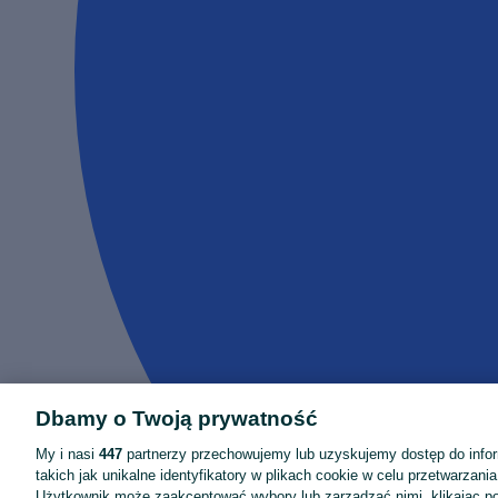
Dbamy o Twoją prywatność
My i nasi
447
partnerzy przechowujemy lub uzyskujemy dostęp do infor
takich jak unikalne identyfikatory w plikach cookie w celu przetwarzan
Użytkownik może zaakceptować wybory lub zarządzać nimi, klikając po