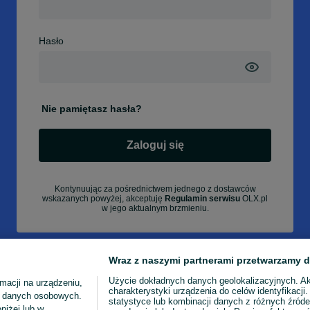
Hasło
Nie pamiętasz hasła?
Zaloguj się
Kontynuując za pośrednictwem jednego z dostawców
wskazanych powyżej, akceptuję
Regulamin serwisu
OLX.pl
w jego aktualnym brzmieniu.
Wraz z naszymi partnerami przetwarzamy d
Użycie dokładnych danych geolokalizacyjnych. A
macji na urządzeniu,
charakterystyki urządzenia do celów identyfikacji
ia danych osobowych.
statystyce lub kombinacji danych z różnych źróde
niżej lub w