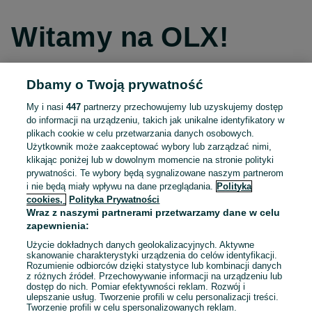
Witamy na OLX!
Dbamy o Twoją prywatność
Kontynuuj przez Facebooka
My i nasi
447
partnerzy przechowujemy lub uzyskujemy dostęp
do informacji na urządzeniu, takich jak unikalne identyfikatory w
Kontynuuj przez konto Apple
plikach cookie w celu przetwarzania danych osobowych.
Użytkownik może zaakceptować wybory lub zarządzać nimi,
klikając poniżej lub w dowolnym momencie na stronie polityki
prywatności. Te wybory będą sygnalizowane naszym partnerom
Kontynuuj przez konto Google
i nie będą miały wpływu na dane przeglądania.
Polityka
cookies,
Polityka Prywatności
Wraz z naszymi partnerami przetwarzamy dane w celu
LUB
zapewnienia:
Zaloguj się
Załóż konto
Użycie dokładnych danych geolokalizacyjnych. Aktywne
skanowanie charakterystyki urządzenia do celów identyfikacji.
Rozumienie odbiorców dzięki statystyce lub kombinacji danych
E-mail
z różnych źródeł. Przechowywanie informacji na urządzeniu lub
dostęp do nich. Pomiar efektywności reklam. Rozwój i
ulepszanie usług. Tworzenie profili w celu personalizacji treści.
Tworzenie profili w celu spersonalizowanych reklam.