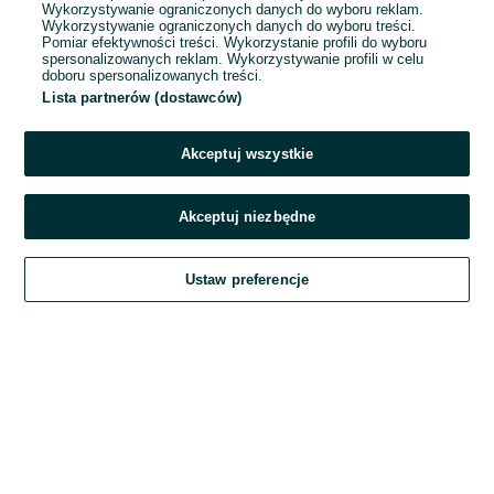
Wykorzystywanie ograniczonych danych do wyboru reklam.
Wykorzystywanie ograniczonych danych do wyboru treści.
Hasło
Pomiar efektywności treści. Wykorzystanie profili do wyboru
spersonalizowanych reklam. Wykorzystywanie profili w celu
doboru spersonalizowanych treści.
Lista partnerów (dostawców)
Nie pamiętasz hasła?
Akceptuj wszystkie
Zaloguj się
Akceptuj niezbędne
Kontynuując za pośrednictwem jednego z dostawców wskazanych powyżej,
Ustaw preferencje
akceptuję
Regulamin serwisu
OLX.pl w jego aktualnym brzmieniu.