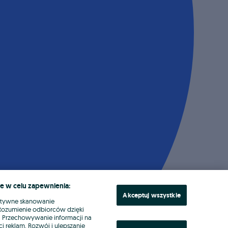
e w celu zapewnienia:
Akceptuj wszystkie
ktywne skanowanie
. Rozumienie odbiorców dzięki
ł. Przechowywanie informacji na
i reklam. Rozwój i ulepszanie