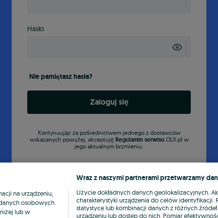
Hasło
Nie pamiętasz hasła?
Zaloguj się
Kontynuując za pośrednictwem jednego z dostawców
wskazanych powyżej, akceptuję
Regulamin serwisu
OLX.pl w
jego aktualnym brzmieniu.
Wraz z naszymi partnerami przetwarzamy dan
Użycie dokładnych danych geolokalizacyjnych. A
cji na urządzeniu,
charakterystyki urządzenia do celów identyfikacji
ia danych osobowych.
statystyce lub kombinacji danych z różnych źróde
niżej lub w
urządzeniu lub dostęp do nich. Pomiar efektywnośc