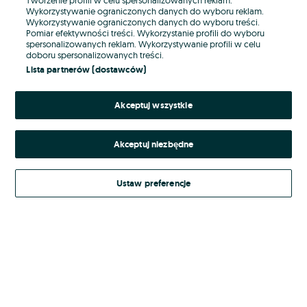
Wykorzystywanie ograniczonych danych do wyboru reklam.
Wykorzystywanie ograniczonych danych do wyboru treści.
Hasło
Pomiar efektywności treści. Wykorzystanie profili do wyboru
spersonalizowanych reklam. Wykorzystywanie profili w celu
doboru spersonalizowanych treści.
Lista partnerów (dostawców)
Nie pamiętasz hasła?
Akceptuj wszystkie
Zaloguj się
Akceptuj niezbędne
Kontynuując za pośrednictwem jednego z dostawców wskazanych powyżej,
akceptuję
Regulamin serwisu
OLX.pl w jego aktualnym brzmieniu.
Ustaw preferencje