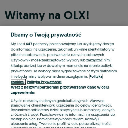
Witamy na OLX!
Dbamy o Twoją prywatność
Kontynuuj przez Facebooka
My i nasi
447
partnerzy przechowujemy lub uzyskujemy dostęp
do informacji na urządzeniu, takich jak unikalne identyfikatory w
Kontynuuj przez konto Apple
plikach cookie w celu przetwarzania danych osobowych.
Użytkownik może zaakceptować wybory lub zarządzać nimi,
klikając poniżej lub w dowolnym momencie na stronie polityki
prywatności. Te wybory będą sygnalizowane naszym partnerom
Kontynuuj przez konto Google
i nie będą miały wpływu na dane przeglądania.
Polityka
cookies,
Polityka Prywatności
Wraz z naszymi partnerami przetwarzamy dane w celu
LUB
zapewnienia:
Zaloguj się
Załóż konto
Użycie dokładnych danych geolokalizacyjnych. Aktywne
skanowanie charakterystyki urządzenia do celów identyfikacji.
Rozumienie odbiorców dzięki statystyce lub kombinacji danych
E-mail
z różnych źródeł. Przechowywanie informacji na urządzeniu lub
dostęp do nich. Pomiar efektywności reklam. Rozwój i
ulepszanie usług. Tworzenie profili w celu personalizacji treści.
Tworzenie profili w celu spersonalizowanych reklam.