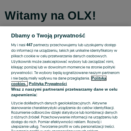
Witamy na OLX!
Dbamy o Twoją prywatność
Kontynuuj przez Facebooka
My i nasi
partnerzy przechowujemy lub uzyskujemy dostęp
447
do informacji na urządzeniu, takich jak unikalne identyfikatory w
Kontynuuj przez konto Apple
plikach cookie w celu przetwarzania danych osobowych.
Użytkownik może zaakceptować wybory lub zarządzać nimi,
klikając poniżej lub w dowolnym momencie na stronie polityki
prywatności. Te wybory będą sygnalizowane naszym partnerom
Kontynuuj przez konto Google
i nie będą miały wpływu na dane przeglądania.
Polityka
cookies,
Polityka Prywatności
Wraz z naszymi partnerami przetwarzamy dane w celu
LUB
zapewnienia:
Zaloguj się
Załóż konto
Użycie dokładnych danych geolokalizacyjnych. Aktywne
skanowanie charakterystyki urządzenia do celów identyfikacji.
Rozumienie odbiorców dzięki statystyce lub kombinacji danych
E-mail
z różnych źródeł. Przechowywanie informacji na urządzeniu lub
dostęp do nich. Pomiar efektywności reklam. Rozwój i
ulepszanie usług. Tworzenie profili w celu personalizacji treści.
Tworzenie profili w celu spersonalizowanych reklam.