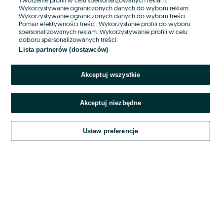
Wykorzystywanie ograniczonych danych do wyboru reklam.
Wykorzystywanie ograniczonych danych do wyboru treści.
Hasło
Pomiar efektywności treści. Wykorzystanie profili do wyboru
spersonalizowanych reklam. Wykorzystywanie profili w celu
doboru spersonalizowanych treści.
Lista partnerów (dostawców)
Nie pamiętasz hasła?
Akceptuj wszystkie
Zaloguj się
Akceptuj niezbędne
Kontynuując za pośrednictwem jednego z dostawców wskazanych powyżej,
akceptuję
OLX.pl w jego aktualnym brzmieniu.
Ustaw preferencje
Regulamin serwisu