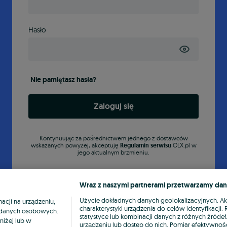
Hasło
Nie pamiętasz hasła?
Zaloguj się
Kontynuując za pośrednictwem jednego z dostawców
wskazanych powyżej, akceptuję
Regulamin serwisu
OLX.pl w
jego aktualnym brzmieniu.
Wraz z naszymi partnerami przetwarzamy dan
Użycie dokładnych danych geolokalizacyjnych. A
cji na urządzeniu,
charakterystyki urządzenia do celów identyfikacji
ia danych osobowych.
statystyce lub kombinacji danych z różnych źróde
niżej lub w
urządzeniu lub dostęp do nich. Pomiar efektywnośc