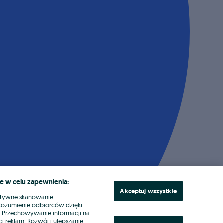
e w celu zapewnienia:
Akceptuj wszystkie
ktywne skanowanie
. Rozumienie odbiorców dzięki
ł. Przechowywanie informacji na
i reklam. Rozwój i ulepszanie