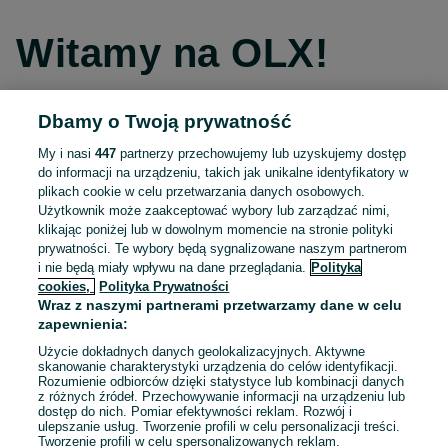
Witamy na OLX!
Dbamy o Twoją prywatność
Kontynuuj przez Facebooka
My i nasi
447
partnerzy przechowujemy lub uzyskujemy dostęp
do informacji na urządzeniu, takich jak unikalne identyfikatory w
Kontynuuj przez konto Apple
plikach cookie w celu przetwarzania danych osobowych.
Użytkownik może zaakceptować wybory lub zarządzać nimi,
klikając poniżej lub w dowolnym momencie na stronie polityki
prywatności. Te wybory będą sygnalizowane naszym partnerom
Kontynuuj przez konto Google
i nie będą miały wpływu na dane przeglądania.
Polityka
cookies,
Polityka Prywatności
Wraz z naszymi partnerami przetwarzamy dane w celu
LUB
zapewnienia:
Zaloguj się
Załóż konto
Użycie dokładnych danych geolokalizacyjnych. Aktywne
skanowanie charakterystyki urządzenia do celów identyfikacji.
Rozumienie odbiorców dzięki statystyce lub kombinacji danych
E-mail
z różnych źródeł. Przechowywanie informacji na urządzeniu lub
dostęp do nich. Pomiar efektywności reklam. Rozwój i
ulepszanie usług. Tworzenie profili w celu personalizacji treści.
Tworzenie profili w celu spersonalizowanych reklam.