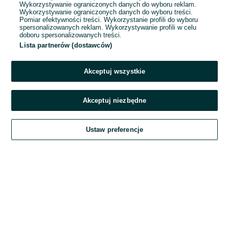
Wykorzystywanie ograniczonych danych do wyboru reklam.
Wykorzystywanie ograniczonych danych do wyboru treści.
Hasło
Pomiar efektywności treści. Wykorzystanie profili do wyboru
spersonalizowanych reklam. Wykorzystywanie profili w celu
doboru spersonalizowanych treści.
Lista partnerów (dostawców)
Nie pamiętasz hasła?
Akceptuj wszystkie
Zaloguj się
Akceptuj niezbędne
Kontynuując za pośrednictwem jednego z dostawców wskazanych powyżej,
Ustaw preferencje
akceptuję
Regulamin serwisu
OLX.pl w jego aktualnym brzmieniu.