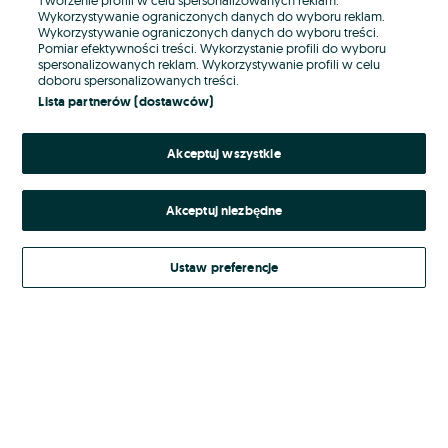
Wykorzystywanie ograniczonych danych do wyboru reklam.
Wykorzystywanie ograniczonych danych do wyboru treści.
Hasło
Pomiar efektywności treści. Wykorzystanie profili do wyboru
spersonalizowanych reklam. Wykorzystywanie profili w celu
doboru spersonalizowanych treści.
Lista partnerów (dostawców)
Nie pamiętasz hasła?
Akceptuj wszystkie
Zaloguj się
Akceptuj niezbędne
Kontynuując za pośrednictwem jednego z dostawców wskazanych powyżej,
akceptuję
Regulamin serwisu
OLX.pl w jego aktualnym brzmieniu.
Ustaw preferencje