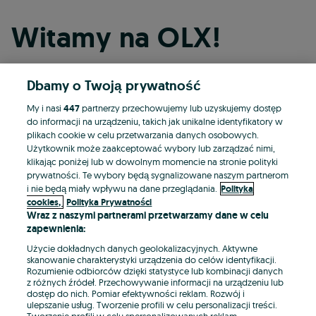
Witamy na OLX!
Dbamy o Twoją prywatność
Kontynuuj przez Facebooka
My i nasi
447
partnerzy przechowujemy lub uzyskujemy dostęp
do informacji na urządzeniu, takich jak unikalne identyfikatory w
Kontynuuj przez konto Apple
plikach cookie w celu przetwarzania danych osobowych.
Użytkownik może zaakceptować wybory lub zarządzać nimi,
klikając poniżej lub w dowolnym momencie na stronie polityki
prywatności. Te wybory będą sygnalizowane naszym partnerom
Kontynuuj przez konto Google
i nie będą miały wpływu na dane przeglądania.
Polityka
cookies,
Polityka Prywatności
Wraz z naszymi partnerami przetwarzamy dane w celu
LUB
zapewnienia:
Zaloguj się
Załóż konto
Użycie dokładnych danych geolokalizacyjnych. Aktywne
skanowanie charakterystyki urządzenia do celów identyfikacji.
Rozumienie odbiorców dzięki statystyce lub kombinacji danych
E-mail
z różnych źródeł. Przechowywanie informacji na urządzeniu lub
dostęp do nich. Pomiar efektywności reklam. Rozwój i
ulepszanie usług. Tworzenie profili w celu personalizacji treści.
Tworzenie profili w celu spersonalizowanych reklam.