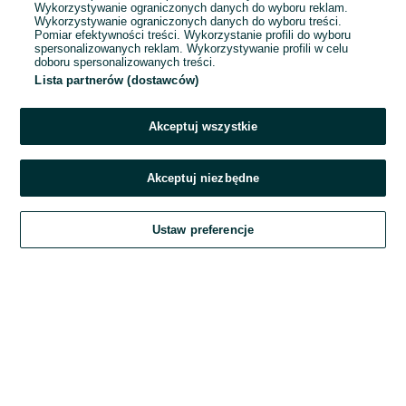
Wykorzystywanie ograniczonych danych do wyboru reklam.
Wykorzystywanie ograniczonych danych do wyboru treści.
Hasło
Pomiar efektywności treści. Wykorzystanie profili do wyboru
spersonalizowanych reklam. Wykorzystywanie profili w celu
doboru spersonalizowanych treści.
Lista partnerów (dostawców)
Nie pamiętasz hasła?
Akceptuj wszystkie
Zaloguj się
Akceptuj niezbędne
Kontynuując za pośrednictwem jednego z dostawców wskazanych powyżej,
Ustaw preferencje
akceptuję
Regulamin serwisu
OLX.pl w jego aktualnym brzmieniu.