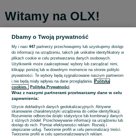
Witamy na OLX!
Dbamy o Twoją prywatność
Kontynuuj przez Facebooka
My i nasi
447
partnerzy przechowujemy lub uzyskujemy dostęp
do informacji na urządzeniu, takich jak unikalne identyfikatory w
Kontynuuj przez konto Apple
plikach cookie w celu przetwarzania danych osobowych.
Użytkownik może zaakceptować wybory lub zarządzać nimi,
klikając poniżej lub w dowolnym momencie na stronie polityki
prywatności. Te wybory będą sygnalizowane naszym partnerom
Kontynuuj przez konto Google
i nie będą miały wpływu na dane przeglądania.
Polityka
cookies,
Polityka Prywatności
Wraz z naszymi partnerami przetwarzamy dane w celu
LUB
zapewnienia:
Zaloguj się
Załóż konto
Użycie dokładnych danych geolokalizacyjnych. Aktywne
skanowanie charakterystyki urządzenia do celów identyfikacji.
Rozumienie odbiorców dzięki statystyce lub kombinacji danych
E-mail
z różnych źródeł. Przechowywanie informacji na urządzeniu lub
dostęp do nich. Pomiar efektywności reklam. Rozwój i
ulepszanie usług. Tworzenie profili w celu personalizacji treści.
Tworzenie profili w celu spersonalizowanych reklam.