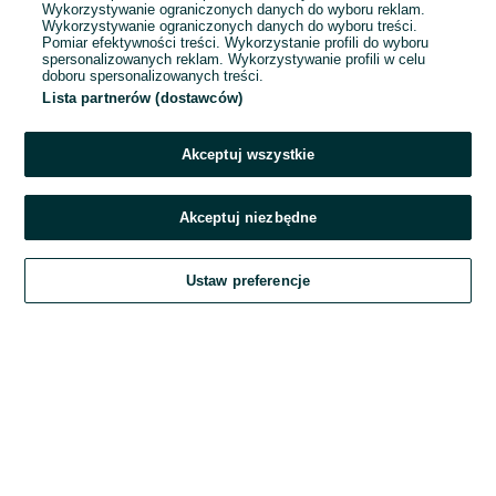
Wykorzystywanie ograniczonych danych do wyboru reklam.
Wykorzystywanie ograniczonych danych do wyboru treści.
Hasło
Pomiar efektywności treści. Wykorzystanie profili do wyboru
spersonalizowanych reklam. Wykorzystywanie profili w celu
doboru spersonalizowanych treści.
Lista partnerów (dostawców)
Nie pamiętasz hasła?
Akceptuj wszystkie
Zaloguj się
Akceptuj niezbędne
Kontynuując za pośrednictwem jednego z dostawców wskazanych powyżej,
Ustaw preferencje
akceptuję
Regulamin serwisu
OLX.pl w jego aktualnym brzmieniu.