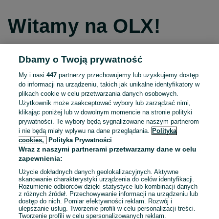
Witamy na OLX!
Dbamy o Twoją prywatność
Kontynuuj przez Facebooka
My i nasi
447
partnerzy przechowujemy lub uzyskujemy dostęp
do informacji na urządzeniu, takich jak unikalne identyfikatory w
Kontynuuj przez konto Apple
plikach cookie w celu przetwarzania danych osobowych.
Użytkownik może zaakceptować wybory lub zarządzać nimi,
klikając poniżej lub w dowolnym momencie na stronie polityki
prywatności. Te wybory będą sygnalizowane naszym partnerom
Kontynuuj przez konto Google
i nie będą miały wpływu na dane przeglądania.
Polityka
cookies,
Polityka Prywatności
Wraz z naszymi partnerami przetwarzamy dane w celu
LUB
zapewnienia:
Zaloguj się
Załóż konto
Użycie dokładnych danych geolokalizacyjnych. Aktywne
skanowanie charakterystyki urządzenia do celów identyfikacji.
Rozumienie odbiorców dzięki statystyce lub kombinacji danych
E-mail
z różnych źródeł. Przechowywanie informacji na urządzeniu lub
dostęp do nich. Pomiar efektywności reklam. Rozwój i
ulepszanie usług. Tworzenie profili w celu personalizacji treści.
Tworzenie profili w celu spersonalizowanych reklam.