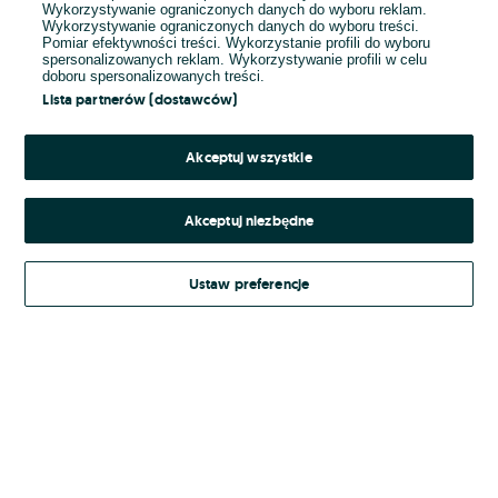
Wykorzystywanie ograniczonych danych do wyboru reklam.
Wykorzystywanie ograniczonych danych do wyboru treści.
Hasło
Pomiar efektywności treści. Wykorzystanie profili do wyboru
spersonalizowanych reklam. Wykorzystywanie profili w celu
doboru spersonalizowanych treści.
Lista partnerów (dostawców)
Nie pamiętasz hasła?
Akceptuj wszystkie
Zaloguj się
Akceptuj niezbędne
Kontynuując za pośrednictwem jednego z dostawców wskazanych powyżej,
Ustaw preferencje
Regulamin serwisu
akceptuję
OLX.pl w jego aktualnym brzmieniu.