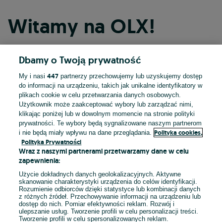
Witamy na OLX!
Dbamy o Twoją prywatność
Kontynuuj przez Facebooka
447
My i nasi
partnerzy przechowujemy lub uzyskujemy dostęp
do informacji na urządzeniu, takich jak unikalne identyfikatory w
Kontynuuj przez konto Apple
plikach cookie w celu przetwarzania danych osobowych.
Użytkownik może zaakceptować wybory lub zarządzać nimi,
klikając poniżej lub w dowolnym momencie na stronie polityki
prywatności. Te wybory będą sygnalizowane naszym partnerom
Kontynuuj przez konto Google
Polityka cookies,
i nie będą miały wpływu na dane przeglądania.
Polityka Prywatności
Wraz z naszymi partnerami przetwarzamy dane w celu
LUB
zapewnienia:
Zaloguj się
Załóż konto
Użycie dokładnych danych geolokalizacyjnych. Aktywne
skanowanie charakterystyki urządzenia do celów identyfikacji.
Rozumienie odbiorców dzięki statystyce lub kombinacji danych
E-mail
z różnych źródeł. Przechowywanie informacji na urządzeniu lub
dostęp do nich. Pomiar efektywności reklam. Rozwój i
ulepszanie usług. Tworzenie profili w celu personalizacji treści.
Tworzenie profili w celu spersonalizowanych reklam.