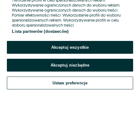
Wykorzystywanie ograniczonych danych do wyboru reklam.
Wykorzystywanie ograniczonych danych do wyboru treści.
Hasło
Pomiar efektywności treści. Wykorzystanie profili do wyboru
spersonalizowanych reklam. Wykorzystywanie profili w celu
doboru spersonalizowanych treści.
Lista partnerów (dostawców)
Nie pamiętasz hasła?
Akceptuj wszystkie
Zaloguj się
Akceptuj niezbędne
Kontynuując za pośrednictwem jednego z dostawców wskazanych powyżej,
akceptuję
OLX.pl w jego aktualnym brzmieniu.
Ustaw preferencje
Regulamin serwisu