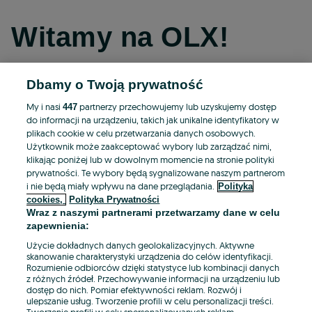
Witamy na OLX!
Dbamy o Twoją prywatność
Kontynuuj przez Facebooka
My i nasi
partnerzy przechowujemy lub uzyskujemy dostęp
447
do informacji na urządzeniu, takich jak unikalne identyfikatory w
Kontynuuj przez konto Apple
plikach cookie w celu przetwarzania danych osobowych.
Użytkownik może zaakceptować wybory lub zarządzać nimi,
klikając poniżej lub w dowolnym momencie na stronie polityki
prywatności. Te wybory będą sygnalizowane naszym partnerom
Kontynuuj przez konto Google
i nie będą miały wpływu na dane przeglądania.
Polityka
cookies,
Polityka Prywatności
Wraz z naszymi partnerami przetwarzamy dane w celu
LUB
zapewnienia:
Zaloguj się
Załóż konto
Użycie dokładnych danych geolokalizacyjnych. Aktywne
skanowanie charakterystyki urządzenia do celów identyfikacji.
Rozumienie odbiorców dzięki statystyce lub kombinacji danych
E-mail
z różnych źródeł. Przechowywanie informacji na urządzeniu lub
dostęp do nich. Pomiar efektywności reklam. Rozwój i
ulepszanie usług. Tworzenie profili w celu personalizacji treści.
Tworzenie profili w celu spersonalizowanych reklam.