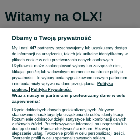
Witamy na OLX!
Dbamy o Twoją prywatność
Kontynuuj przez Facebooka
My i nasi
447
partnerzy przechowujemy lub uzyskujemy dostęp
do informacji na urządzeniu, takich jak unikalne identyfikatory w
Kontynuuj przez konto Apple
plikach cookie w celu przetwarzania danych osobowych.
Użytkownik może zaakceptować wybory lub zarządzać nimi,
klikając poniżej lub w dowolnym momencie na stronie polityki
prywatności. Te wybory będą sygnalizowane naszym partnerom
Kontynuuj przez konto Google
i nie będą miały wpływu na dane przeglądania.
Polityka
cookies,
Polityka Prywatności
Wraz z naszymi partnerami przetwarzamy dane w celu
LUB
zapewnienia:
Zaloguj się
Załóż konto
Użycie dokładnych danych geolokalizacyjnych. Aktywne
skanowanie charakterystyki urządzenia do celów identyfikacji.
Rozumienie odbiorców dzięki statystyce lub kombinacji danych
E-mail
z różnych źródeł. Przechowywanie informacji na urządzeniu lub
dostęp do nich. Pomiar efektywności reklam. Rozwój i
ulepszanie usług. Tworzenie profili w celu personalizacji treści.
Tworzenie profili w celu spersonalizowanych reklam.