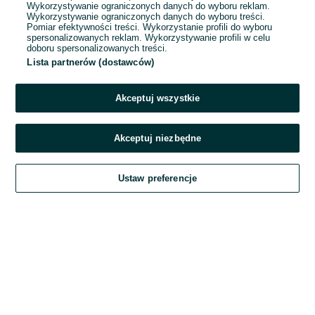
Wykorzystywanie ograniczonych danych do wyboru reklam.
Wykorzystywanie ograniczonych danych do wyboru treści.
Hasło
Pomiar efektywności treści. Wykorzystanie profili do wyboru
spersonalizowanych reklam. Wykorzystywanie profili w celu
doboru spersonalizowanych treści.
Lista partnerów (dostawców)
Nie pamiętasz hasła?
Akceptuj wszystkie
Zaloguj się
Akceptuj niezbędne
Kontynuując za pośrednictwem jednego z dostawców wskazanych powyżej,
Ustaw preferencje
akceptuję
Regulamin serwisu
OLX.pl w jego aktualnym brzmieniu.