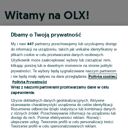
Witamy na OLX!
Dbamy o Twoją prywatność
Kontynuuj przez Facebooka
447
My i nasi
partnerzy przechowujemy lub uzyskujemy dostęp
do informacji na urządzeniu, takich jak unikalne identyfikatory w
Kontynuuj przez konto Apple
plikach cookie w celu przetwarzania danych osobowych.
Użytkownik może zaakceptować wybory lub zarządzać nimi,
klikając poniżej lub w dowolnym momencie na stronie polityki
prywatności. Te wybory będą sygnalizowane naszym partnerom
Kontynuuj przez konto Google
Polityka cookies,
i nie będą miały wpływu na dane przeglądania.
Polityka Prywatności
Wraz z naszymi partnerami przetwarzamy dane w celu
LUB
zapewnienia:
Zaloguj się
Załóż konto
Użycie dokładnych danych geolokalizacyjnych. Aktywne
skanowanie charakterystyki urządzenia do celów identyfikacji.
Rozumienie odbiorców dzięki statystyce lub kombinacji danych
E-mail
z różnych źródeł. Przechowywanie informacji na urządzeniu lub
dostęp do nich. Pomiar efektywności reklam. Rozwój i
ulepszanie usług. Tworzenie profili w celu personalizacji treści.
Tworzenie profili w celu spersonalizowanych reklam.