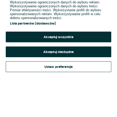
Wykorzystywanie ograniczonych danych do wyboru reklam.
Wykorzystywanie ograniczonych danych do wyboru treści.
Hasło
Pomiar efektywności treści. Wykorzystanie profili do wyboru
spersonalizowanych reklam. Wykorzystywanie profili w celu
doboru spersonalizowanych treści.
Lista partnerów (dostawców)
Nie pamiętasz hasła?
Akceptuj wszystkie
Zaloguj się
Akceptuj niezbędne
Kontynuując za pośrednictwem jednego z dostawców wskazanych powyżej,
Ustaw preferencje
Regulamin serwisu
akceptuję
OLX.pl w jego aktualnym brzmieniu.