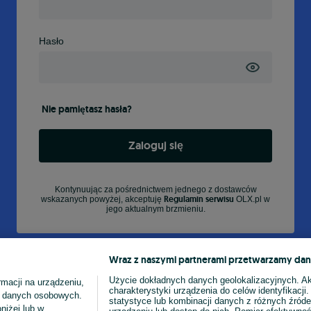
Hasło
Nie pamiętasz hasła?
Zaloguj się
Kontynuując za pośrednictwem jednego z dostawców
Regulamin serwisu
wskazanych powyżej, akceptuję
OLX.pl w
jego aktualnym brzmieniu.
Wraz z naszymi partnerami przetwarzamy dan
Użycie dokładnych danych geolokalizacyjnych. A
macji na urządzeniu,
charakterystyki urządzenia do celów identyfikacji
ia danych osobowych.
statystyce lub kombinacji danych z różnych źróde
niżej lub w