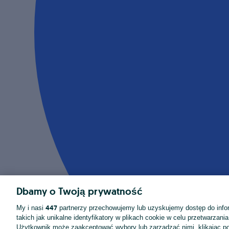
Dbamy o Twoją prywatność
447
My i nasi
partnerzy przechowujemy lub uzyskujemy dostęp do infor
takich jak unikalne identyfikatory w plikach cookie w celu przetwarzan
Użytkownik może zaakceptować wybory lub zarządzać nimi, klikając po