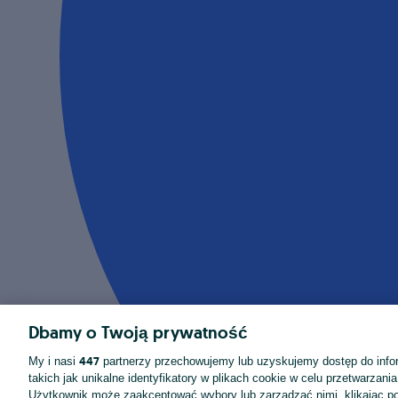
Dbamy o Twoją prywatność
447
My i nasi
partnerzy przechowujemy lub uzyskujemy dostęp do infor
takich jak unikalne identyfikatory w plikach cookie w celu przetwarzan
Użytkownik może zaakceptować wybory lub zarządzać nimi, klikając po