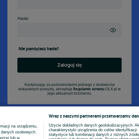
Hasło
Nie pamiętasz hasła?
Zaloguj się
Kontynuując za pośrednictwem jednego z dostawców
Regulamin serwisu
wskazanych powyżej, akceptuję
OLX.pl w
jego aktualnym brzmieniu.
Wraz z naszymi partnerami przetwarzamy dan
Użycie dokładnych danych geolokalizacyjnych. A
macji na urządzeniu,
charakterystyki urządzenia do celów identyfikacji
ia danych osobowych.
statystyce lub kombinacji danych z różnych źróde
niżej lub w