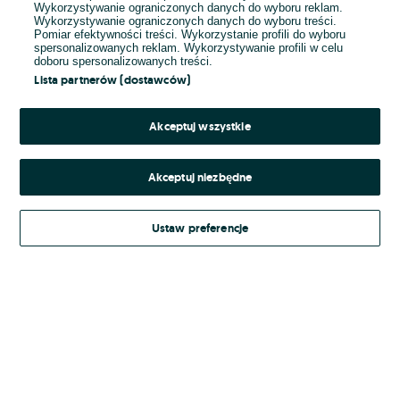
Wykorzystywanie ograniczonych danych do wyboru reklam.
Wykorzystywanie ograniczonych danych do wyboru treści.
Hasło
Pomiar efektywności treści. Wykorzystanie profili do wyboru
spersonalizowanych reklam. Wykorzystywanie profili w celu
doboru spersonalizowanych treści.
Lista partnerów (dostawców)
Nie pamiętasz hasła?
Akceptuj wszystkie
Zaloguj się
Akceptuj niezbędne
Kontynuując za pośrednictwem jednego z dostawców wskazanych powyżej,
Ustaw preferencje
Regulamin serwisu
akceptuję
OLX.pl w jego aktualnym brzmieniu.