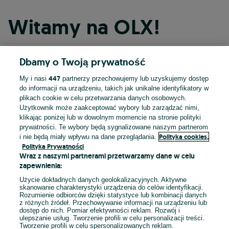
Witamy na OLX!
Dbamy o Twoją prywatność
Kontynuuj przez Facebooka
447
My i nasi
partnerzy przechowujemy lub uzyskujemy dostęp
do informacji na urządzeniu, takich jak unikalne identyfikatory w
Kontynuuj przez konto Apple
plikach cookie w celu przetwarzania danych osobowych.
Użytkownik może zaakceptować wybory lub zarządzać nimi,
klikając poniżej lub w dowolnym momencie na stronie polityki
prywatności. Te wybory będą sygnalizowane naszym partnerom
Kontynuuj przez konto Google
Polityka cookies,
i nie będą miały wpływu na dane przeglądania.
Polityka Prywatności
Wraz z naszymi partnerami przetwarzamy dane w celu
LUB
zapewnienia:
Zaloguj się
Załóż konto
Użycie dokładnych danych geolokalizacyjnych. Aktywne
skanowanie charakterystyki urządzenia do celów identyfikacji.
Rozumienie odbiorców dzięki statystyce lub kombinacji danych
E-mail
z różnych źródeł. Przechowywanie informacji na urządzeniu lub
dostęp do nich. Pomiar efektywności reklam. Rozwój i
ulepszanie usług. Tworzenie profili w celu personalizacji treści.
Tworzenie profili w celu spersonalizowanych reklam.