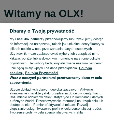
Witamy na OLX!
Dbamy o Twoją prywatność
Kontynuuj przez Facebooka
My i nasi
447
partnerzy przechowujemy lub uzyskujemy dostęp
do informacji na urządzeniu, takich jak unikalne identyfikatory w
Kontynuuj przez konto Apple
plikach cookie w celu przetwarzania danych osobowych.
Użytkownik może zaakceptować wybory lub zarządzać nimi,
klikając poniżej lub w dowolnym momencie na stronie polityki
prywatności. Te wybory będą sygnalizowane naszym partnerom
Kontynuuj przez konto Google
i nie będą miały wpływu na dane przeglądania.
Polityka
cookies,
Polityka Prywatności
Wraz z naszymi partnerami przetwarzamy dane w celu
LUB
zapewnienia:
Zaloguj się
Załóż konto
Użycie dokładnych danych geolokalizacyjnych. Aktywne
skanowanie charakterystyki urządzenia do celów identyfikacji.
Rozumienie odbiorców dzięki statystyce lub kombinacji danych
E-mail
z różnych źródeł. Przechowywanie informacji na urządzeniu lub
dostęp do nich. Pomiar efektywności reklam. Rozwój i
ulepszanie usług. Tworzenie profili w celu personalizacji treści.
Tworzenie profili w celu spersonalizowanych reklam.