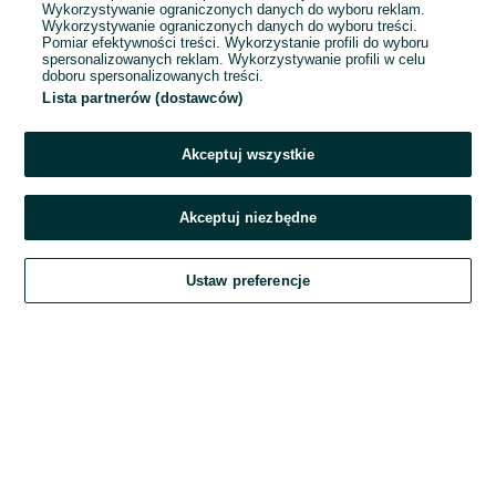
Wykorzystywanie ograniczonych danych do wyboru reklam.
Wykorzystywanie ograniczonych danych do wyboru treści.
Hasło
Pomiar efektywności treści. Wykorzystanie profili do wyboru
spersonalizowanych reklam. Wykorzystywanie profili w celu
doboru spersonalizowanych treści.
Lista partnerów (dostawców)
Nie pamiętasz hasła?
Akceptuj wszystkie
Zaloguj się
Akceptuj niezbędne
Kontynuując za pośrednictwem jednego z dostawców wskazanych powyżej,
Ustaw preferencje
akceptuję
Regulamin serwisu
OLX.pl w jego aktualnym brzmieniu.