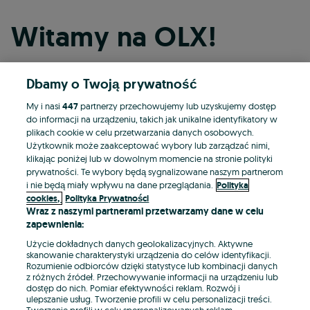
Witamy na OLX!
Dbamy o Twoją prywatność
Kontynuuj przez Facebooka
My i nasi
447
partnerzy przechowujemy lub uzyskujemy dostęp
do informacji na urządzeniu, takich jak unikalne identyfikatory w
Kontynuuj przez konto Apple
plikach cookie w celu przetwarzania danych osobowych.
Użytkownik może zaakceptować wybory lub zarządzać nimi,
klikając poniżej lub w dowolnym momencie na stronie polityki
prywatności. Te wybory będą sygnalizowane naszym partnerom
Kontynuuj przez konto Google
i nie będą miały wpływu na dane przeglądania.
Polityka
cookies,
Polityka Prywatności
Wraz z naszymi partnerami przetwarzamy dane w celu
LUB
zapewnienia:
Zaloguj się
Załóż konto
Użycie dokładnych danych geolokalizacyjnych. Aktywne
skanowanie charakterystyki urządzenia do celów identyfikacji.
Rozumienie odbiorców dzięki statystyce lub kombinacji danych
E-mail
z różnych źródeł. Przechowywanie informacji na urządzeniu lub
dostęp do nich. Pomiar efektywności reklam. Rozwój i
ulepszanie usług. Tworzenie profili w celu personalizacji treści.
Tworzenie profili w celu spersonalizowanych reklam.