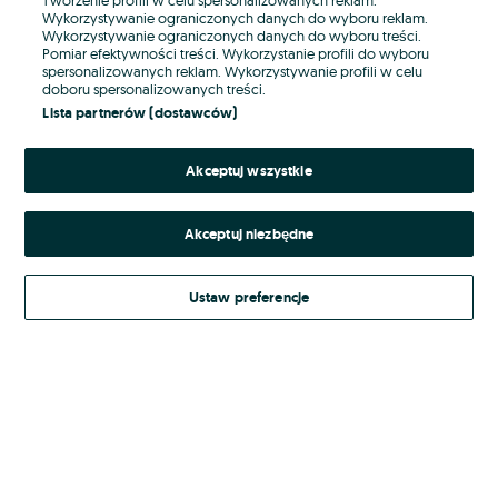
Wykorzystywanie ograniczonych danych do wyboru reklam.
Wykorzystywanie ograniczonych danych do wyboru treści.
Hasło
Pomiar efektywności treści. Wykorzystanie profili do wyboru
spersonalizowanych reklam. Wykorzystywanie profili w celu
doboru spersonalizowanych treści.
Lista partnerów (dostawców)
Nie pamiętasz hasła?
Akceptuj wszystkie
Zaloguj się
Akceptuj niezbędne
Kontynuując za pośrednictwem jednego z dostawców wskazanych powyżej,
akceptuję
Regulamin serwisu
OLX.pl w jego aktualnym brzmieniu.
Ustaw preferencje