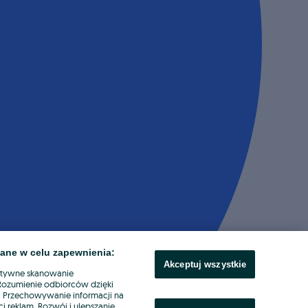
ane w celu zapewnienia:
Akceptuj wszystkie
ktywne skanowanie
. Rozumienie odbiorców dzięki
ł. Przechowywanie informacji na
i reklam. Rozwój i ulepszanie