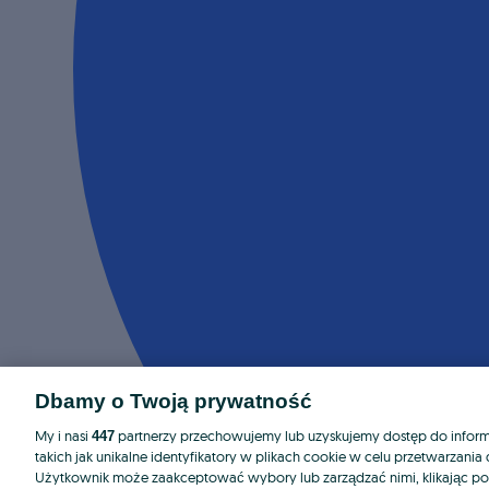
Dbamy o Twoją prywatność
My i nasi
partnerzy przechowujemy lub uzyskujemy dostęp do informa
447
takich jak unikalne identyfikatory w plikach cookie w celu przetwarzan
Użytkownik może zaakceptować wybory lub zarządzać nimi, klikając po