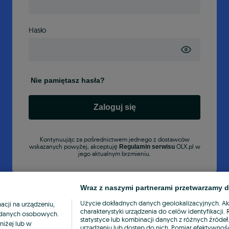
Hasło
Nie pamiętasz hasła?
Zaloguj się
Kontynuując za pośrednictwem jednego z dostawców
wskazanych powyżej, akceptuję
OLX.pl w
Regulamin serwisu
jego aktualnym brzmieniu.
Wraz z naszymi partnerami przetwarzamy d
Użycie dokładnych danych geolokalizacyjnych. A
cji na urządzeniu,
charakterystyki urządzenia do celów identyfikacji
ia danych osobowych.
statystyce lub kombinacji danych z różnych źróde
niżej lub w
urządzeniu lub dostęp do nich. Pomiar efektywnośc