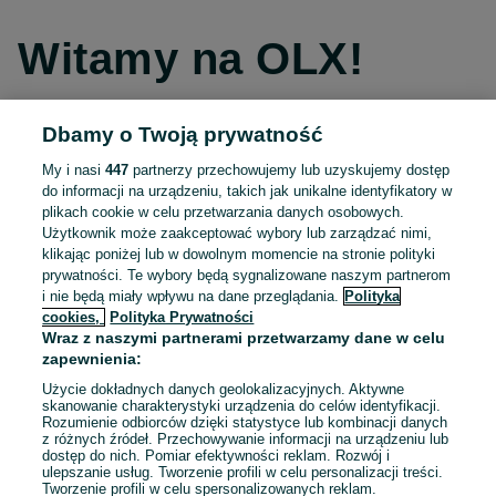
Witamy na OLX!
Dbamy o Twoją prywatność
Kontynuuj przez Facebooka
My i nasi
447
partnerzy przechowujemy lub uzyskujemy dostęp
do informacji na urządzeniu, takich jak unikalne identyfikatory w
Kontynuuj przez konto Apple
plikach cookie w celu przetwarzania danych osobowych.
Użytkownik może zaakceptować wybory lub zarządzać nimi,
klikając poniżej lub w dowolnym momencie na stronie polityki
prywatności. Te wybory będą sygnalizowane naszym partnerom
Kontynuuj przez konto Google
i nie będą miały wpływu na dane przeglądania.
Polityka
cookies,
Polityka Prywatności
Wraz z naszymi partnerami przetwarzamy dane w celu
LUB
zapewnienia:
Zaloguj się
Załóż konto
Użycie dokładnych danych geolokalizacyjnych. Aktywne
skanowanie charakterystyki urządzenia do celów identyfikacji.
Rozumienie odbiorców dzięki statystyce lub kombinacji danych
E-mail
z różnych źródeł. Przechowywanie informacji na urządzeniu lub
dostęp do nich. Pomiar efektywności reklam. Rozwój i
ulepszanie usług. Tworzenie profili w celu personalizacji treści.
Tworzenie profili w celu spersonalizowanych reklam.