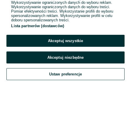
Wykorzystywanie ograniczonych danych do wyboru reklam.
Wykorzystywanie ograniczonych danych do wyboru treści.
Hasło
Pomiar efektywności treści. Wykorzystanie profili do wyboru
spersonalizowanych reklam. Wykorzystywanie profili w celu
doboru spersonalizowanych treści.
Lista partnerów (dostawców)
Nie pamiętasz hasła?
Akceptuj wszystkie
Zaloguj się
Akceptuj niezbędne
Kontynuując za pośrednictwem jednego z dostawców wskazanych powyżej,
Ustaw preferencje
akceptuję
Regulamin serwisu
OLX.pl w jego aktualnym brzmieniu.