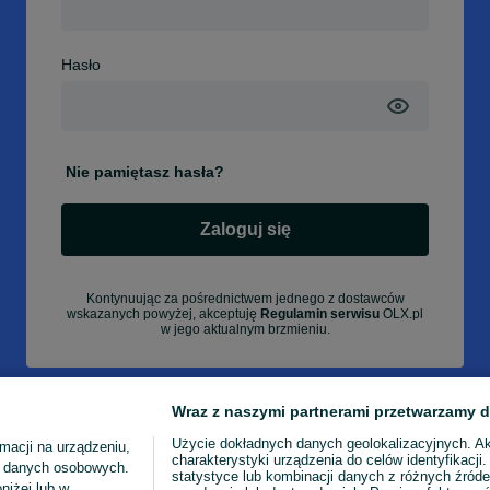
Hasło
Nie pamiętasz hasła?
Zaloguj się
Kontynuując za pośrednictwem jednego z dostawców
wskazanych powyżej, akceptuję
Regulamin serwisu
OLX.pl
w jego aktualnym brzmieniu.
Wraz z naszymi partnerami przetwarzamy d
Użycie dokładnych danych geolokalizacyjnych. A
macji na urządzeniu,
charakterystyki urządzenia do celów identyfikacji
ia danych osobowych.
statystyce lub kombinacji danych z różnych źróde
niżej lub w