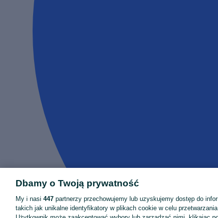
Dbamy o Twoją prywatność
My i nasi
447
partnerzy przechowujemy lub uzyskujemy dostęp do infor
takich jak unikalne identyfikatory w plikach cookie w celu przetwarzan
Użytkownik może zaakceptować wybory lub zarządzać nimi, klikając po