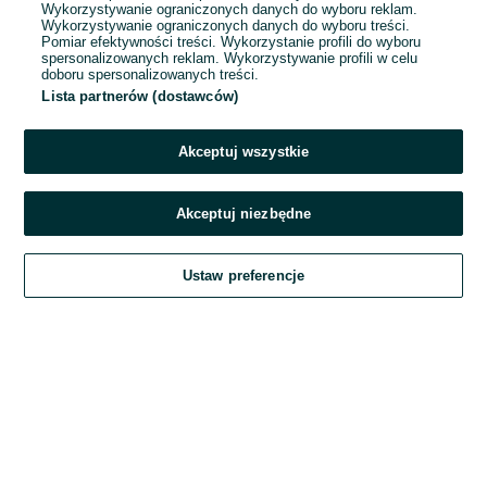
Wykorzystywanie ograniczonych danych do wyboru reklam.
Wykorzystywanie ograniczonych danych do wyboru treści.
Hasło
Pomiar efektywności treści. Wykorzystanie profili do wyboru
spersonalizowanych reklam. Wykorzystywanie profili w celu
doboru spersonalizowanych treści.
Lista partnerów (dostawców)
Nie pamiętasz hasła?
Akceptuj wszystkie
Zaloguj się
Akceptuj niezbędne
Kontynuując za pośrednictwem jednego z dostawców wskazanych powyżej,
Ustaw preferencje
akceptuję
Regulamin serwisu
OLX.pl w jego aktualnym brzmieniu.