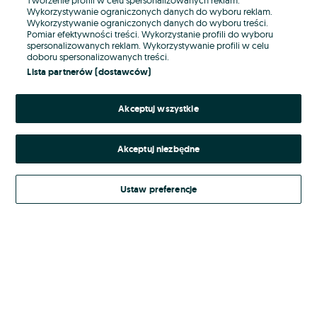
Wykorzystywanie ograniczonych danych do wyboru reklam.
Wykorzystywanie ograniczonych danych do wyboru treści.
Hasło
Pomiar efektywności treści. Wykorzystanie profili do wyboru
spersonalizowanych reklam. Wykorzystywanie profili w celu
doboru spersonalizowanych treści.
Lista partnerów (dostawców)
Nie pamiętasz hasła?
Akceptuj wszystkie
Zaloguj się
Akceptuj niezbędne
Kontynuując za pośrednictwem jednego z dostawców wskazanych powyżej,
akceptuję
Regulamin serwisu
OLX.pl w jego aktualnym brzmieniu.
Ustaw preferencje