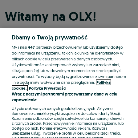
Witamy na OLX!
Dbamy o Twoją prywatność
Kontynuuj przez Facebooka
My i nasi
447
partnerzy przechowujemy lub uzyskujemy dostęp
do informacji na urządzeniu, takich jak unikalne identyfikatory w
Kontynuuj przez konto Apple
plikach cookie w celu przetwarzania danych osobowych.
Użytkownik może zaakceptować wybory lub zarządzać nimi,
klikając poniżej lub w dowolnym momencie na stronie polityki
prywatności. Te wybory będą sygnalizowane naszym partnerom
Kontynuuj przez konto Google
i nie będą miały wpływu na dane przeglądania.
Polityka
cookies,
Polityka Prywatności
Wraz z naszymi partnerami przetwarzamy dane w celu
LUB
zapewnienia:
Zaloguj się
Załóż konto
Użycie dokładnych danych geolokalizacyjnych. Aktywne
skanowanie charakterystyki urządzenia do celów identyfikacji.
Rozumienie odbiorców dzięki statystyce lub kombinacji danych
E-mail
z różnych źródeł. Przechowywanie informacji na urządzeniu lub
dostęp do nich. Pomiar efektywności reklam. Rozwój i
ulepszanie usług. Tworzenie profili w celu personalizacji treści.
Tworzenie profili w celu spersonalizowanych reklam.