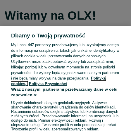
Witamy na OLX!
Dbamy o Twoją prywatność
Kontynuuj przez Facebooka
My i nasi
447
partnerzy przechowujemy lub uzyskujemy dostęp
do informacji na urządzeniu, takich jak unikalne identyfikatory w
Kontynuuj przez konto Apple
plikach cookie w celu przetwarzania danych osobowych.
Użytkownik może zaakceptować wybory lub zarządzać nimi,
klikając poniżej lub w dowolnym momencie na stronie polityki
prywatności. Te wybory będą sygnalizowane naszym partnerom
Kontynuuj przez konto Google
i nie będą miały wpływu na dane przeglądania.
Polityka
cookies,
Polityka Prywatności
Wraz z naszymi partnerami przetwarzamy dane w celu
LUB
zapewnienia:
Zaloguj się
Załóż konto
Użycie dokładnych danych geolokalizacyjnych. Aktywne
skanowanie charakterystyki urządzenia do celów identyfikacji.
Rozumienie odbiorców dzięki statystyce lub kombinacji danych
E-mail
z różnych źródeł. Przechowywanie informacji na urządzeniu lub
dostęp do nich. Pomiar efektywności reklam. Rozwój i
ulepszanie usług. Tworzenie profili w celu personalizacji treści.
Tworzenie profili w celu spersonalizowanych reklam.