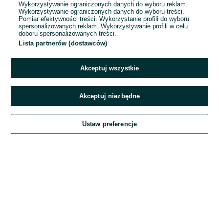
Wykorzystywanie ograniczonych danych do wyboru reklam.
Wykorzystywanie ograniczonych danych do wyboru treści.
Hasło
Pomiar efektywności treści. Wykorzystanie profili do wyboru
spersonalizowanych reklam. Wykorzystywanie profili w celu
doboru spersonalizowanych treści.
Lista partnerów (dostawców)
Nie pamiętasz hasła?
Akceptuj wszystkie
Zaloguj się
Akceptuj niezbędne
Kontynuując za pośrednictwem jednego z dostawców wskazanych powyżej,
Ustaw preferencje
akceptuję
Regulamin serwisu
OLX.pl w jego aktualnym brzmieniu.