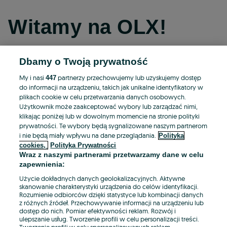
Witamy na OLX!
Dbamy o Twoją prywatność
Kontynuuj przez Facebooka
My i nasi
partnerzy przechowujemy lub uzyskujemy dostęp
447
do informacji na urządzeniu, takich jak unikalne identyfikatory w
Kontynuuj przez konto Apple
plikach cookie w celu przetwarzania danych osobowych.
Użytkownik może zaakceptować wybory lub zarządzać nimi,
klikając poniżej lub w dowolnym momencie na stronie polityki
prywatności. Te wybory będą sygnalizowane naszym partnerom
Kontynuuj przez konto Google
i nie będą miały wpływu na dane przeglądania.
Polityka
cookies,
Polityka Prywatności
Wraz z naszymi partnerami przetwarzamy dane w celu
LUB
zapewnienia:
Zaloguj się
Załóż konto
Użycie dokładnych danych geolokalizacyjnych. Aktywne
skanowanie charakterystyki urządzenia do celów identyfikacji.
Rozumienie odbiorców dzięki statystyce lub kombinacji danych
E-mail
z różnych źródeł. Przechowywanie informacji na urządzeniu lub
dostęp do nich. Pomiar efektywności reklam. Rozwój i
ulepszanie usług. Tworzenie profili w celu personalizacji treści.
Tworzenie profili w celu spersonalizowanych reklam.