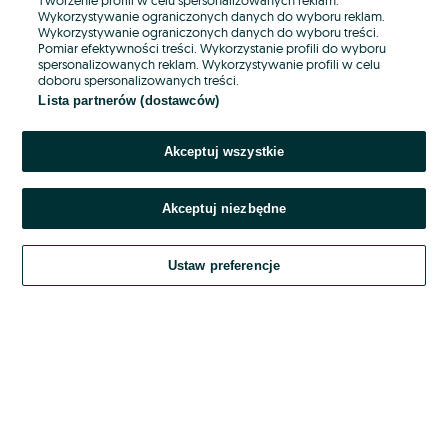
Wykorzystywanie ograniczonych danych do wyboru reklam.
Wykorzystywanie ograniczonych danych do wyboru treści.
Hasło
Pomiar efektywności treści. Wykorzystanie profili do wyboru
spersonalizowanych reklam. Wykorzystywanie profili w celu
doboru spersonalizowanych treści.
Lista partnerów (dostawców)
Nie pamiętasz hasła?
Akceptuj wszystkie
Zaloguj się
Akceptuj niezbędne
Kontynuując za pośrednictwem jednego z dostawców wskazanych powyżej,
akceptuję
OLX.pl w jego aktualnym brzmieniu.
Ustaw preferencje
Regulamin serwisu