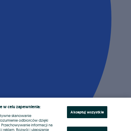
e w celu zapewnienia:
Akceptuj wszystkie
ktywne skanowanie
. Rozumienie odbiorców dzięki
ł. Przechowywanie informacji na
i reklam. Rozwój i ulepszanie