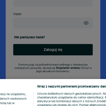
Hasło
Nie pamiętasz hasła?
Zaloguj się
Kontynuując za pośrednictwem jednego z dostawców
wskazanych powyżej, akceptuję
Regulamin serwisu
OLX.pl w
jego aktualnym brzmieniu.
Wraz z naszymi partnerami przetwarzamy dan
Użycie dokładnych danych geolokalizacyjnych. A
cji na urządzeniu,
charakterystyki urządzenia do celów identyfikacji
ia danych osobowych.
statystyce lub kombinacji danych z różnych źróde
niżej lub w
urządzeniu lub dostęp do nich. Pomiar efektywnośc