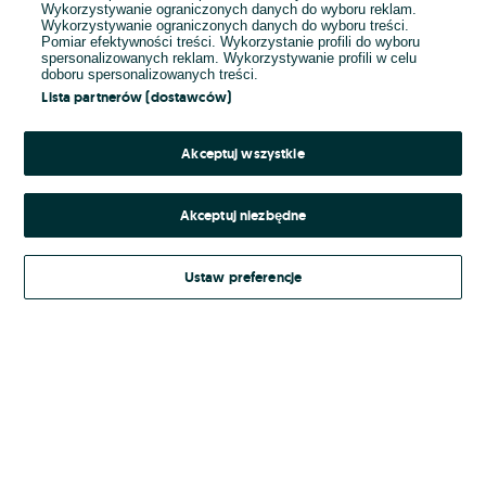
Wykorzystywanie ograniczonych danych do wyboru reklam.
Wykorzystywanie ograniczonych danych do wyboru treści.
Hasło
Pomiar efektywności treści. Wykorzystanie profili do wyboru
spersonalizowanych reklam. Wykorzystywanie profili w celu
doboru spersonalizowanych treści.
Lista partnerów (dostawców)
Nie pamiętasz hasła?
Akceptuj wszystkie
Zaloguj się
Akceptuj niezbędne
Kontynuując za pośrednictwem jednego z dostawców wskazanych powyżej,
Ustaw preferencje
Regulamin serwisu
akceptuję
OLX.pl w jego aktualnym brzmieniu.