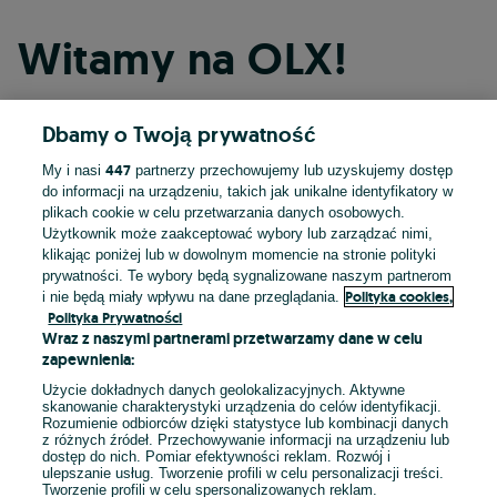
Witamy na OLX!
Dbamy o Twoją prywatność
Kontynuuj przez Facebooka
447
My i nasi
partnerzy przechowujemy lub uzyskujemy dostęp
do informacji na urządzeniu, takich jak unikalne identyfikatory w
Kontynuuj przez konto Apple
plikach cookie w celu przetwarzania danych osobowych.
Użytkownik może zaakceptować wybory lub zarządzać nimi,
klikając poniżej lub w dowolnym momencie na stronie polityki
prywatności. Te wybory będą sygnalizowane naszym partnerom
Kontynuuj przez konto Google
Polityka cookies,
i nie będą miały wpływu na dane przeglądania.
Polityka Prywatności
Wraz z naszymi partnerami przetwarzamy dane w celu
LUB
zapewnienia:
Zaloguj się
Załóż konto
Użycie dokładnych danych geolokalizacyjnych. Aktywne
skanowanie charakterystyki urządzenia do celów identyfikacji.
Rozumienie odbiorców dzięki statystyce lub kombinacji danych
E-mail
z różnych źródeł. Przechowywanie informacji na urządzeniu lub
dostęp do nich. Pomiar efektywności reklam. Rozwój i
ulepszanie usług. Tworzenie profili w celu personalizacji treści.
Tworzenie profili w celu spersonalizowanych reklam.