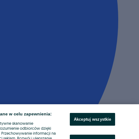
ane w celu zapewnienia:
Akceptuj wszystkie
ktywne skanowanie
. Rozumienie odbiorców dzięki
ł. Przechowywanie informacji na
i reklam. Rozwój i ulepszanie