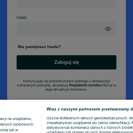
Hasło
Nie pamiętasz hasła?
Zaloguj się
Kontynuując za pośrednictwem jednego z dostawców
wskazanych powyżej, akceptuję
OLX.pl w
Regulamin serwisu
jego aktualnym brzmieniu.
Wraz z naszymi partnerami przetwarzamy d
Użycie dokładnych danych geolokalizacyjnych. A
cji na urządzeniu,
charakterystyki urządzenia do celów identyfikacji
ia danych osobowych.
statystyce lub kombinacji danych z różnych źróde
niżej lub w
urządzeniu lub dostęp do nich. Pomiar efektywnośc