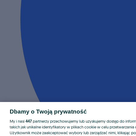
Dbamy o Twoją prywatność
My i nasi
partnerzy przechowujemy lub uzyskujemy dostęp do informa
447
takich jak unikalne identyfikatory w plikach cookie w celu przetwarzan
Użytkownik może zaakceptować wybory lub zarządzać nimi, klikając po