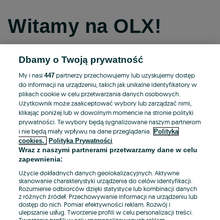
Witamy na OLX!
Dbamy o Twoją prywatność
Kontynuuj przez Facebooka
My i nasi
partnerzy przechowujemy lub uzyskujemy dostęp
447
do informacji na urządzeniu, takich jak unikalne identyfikatory w
Kontynuuj przez konto Apple
plikach cookie w celu przetwarzania danych osobowych.
Użytkownik może zaakceptować wybory lub zarządzać nimi,
klikając poniżej lub w dowolnym momencie na stronie polityki
prywatności. Te wybory będą sygnalizowane naszym partnerom
Kontynuuj przez konto Google
i nie będą miały wpływu na dane przeglądania.
Polityka
cookies,
Polityka Prywatności
Wraz z naszymi partnerami przetwarzamy dane w celu
LUB
zapewnienia:
Zaloguj się
Załóż konto
Użycie dokładnych danych geolokalizacyjnych. Aktywne
skanowanie charakterystyki urządzenia do celów identyfikacji.
Rozumienie odbiorców dzięki statystyce lub kombinacji danych
E-mail
z różnych źródeł. Przechowywanie informacji na urządzeniu lub
dostęp do nich. Pomiar efektywności reklam. Rozwój i
ulepszanie usług. Tworzenie profili w celu personalizacji treści.
Tworzenie profili w celu spersonalizowanych reklam.