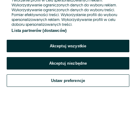
Wykorzystywanie ograniczonych danych do wyboru reklam.
Wykorzystywanie ograniczonych danych do wyboru treści.
Hasło
Pomiar efektywności treści. Wykorzystanie profili do wyboru
spersonalizowanych reklam. Wykorzystywanie profili w celu
doboru spersonalizowanych treści.
Lista partnerów (dostawców)
Nie pamiętasz hasła?
Akceptuj wszystkie
Zaloguj się
Akceptuj niezbędne
Kontynuując za pośrednictwem jednego z dostawców wskazanych powyżej,
akceptuję
OLX.pl w jego aktualnym brzmieniu.
Ustaw preferencje
Regulamin serwisu