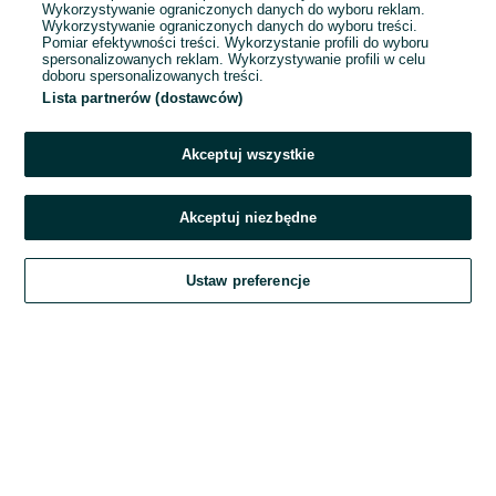
Wykorzystywanie ograniczonych danych do wyboru reklam.
Wykorzystywanie ograniczonych danych do wyboru treści.
Hasło
Pomiar efektywności treści. Wykorzystanie profili do wyboru
spersonalizowanych reklam. Wykorzystywanie profili w celu
doboru spersonalizowanych treści.
Lista partnerów (dostawców)
Nie pamiętasz hasła?
Akceptuj wszystkie
Zaloguj się
Akceptuj niezbędne
Kontynuując za pośrednictwem jednego z dostawców wskazanych powyżej,
Ustaw preferencje
akceptuję
Regulamin serwisu
OLX.pl w jego aktualnym brzmieniu.