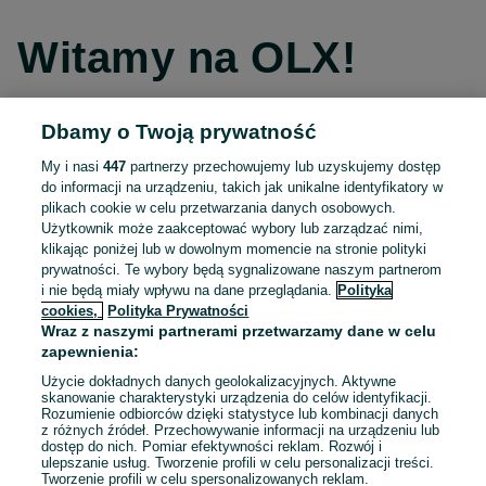
Witamy na OLX!
Dbamy o Twoją prywatność
Kontynuuj przez Facebooka
My i nasi
447
partnerzy przechowujemy lub uzyskujemy dostęp
do informacji na urządzeniu, takich jak unikalne identyfikatory w
Kontynuuj przez konto Apple
plikach cookie w celu przetwarzania danych osobowych.
Użytkownik może zaakceptować wybory lub zarządzać nimi,
klikając poniżej lub w dowolnym momencie na stronie polityki
prywatności. Te wybory będą sygnalizowane naszym partnerom
Kontynuuj przez konto Google
i nie będą miały wpływu na dane przeglądania.
Polityka
cookies,
Polityka Prywatności
Wraz z naszymi partnerami przetwarzamy dane w celu
LUB
zapewnienia:
Zaloguj się
Załóż konto
Użycie dokładnych danych geolokalizacyjnych. Aktywne
skanowanie charakterystyki urządzenia do celów identyfikacji.
Rozumienie odbiorców dzięki statystyce lub kombinacji danych
E-mail
z różnych źródeł. Przechowywanie informacji na urządzeniu lub
dostęp do nich. Pomiar efektywności reklam. Rozwój i
ulepszanie usług. Tworzenie profili w celu personalizacji treści.
Tworzenie profili w celu spersonalizowanych reklam.