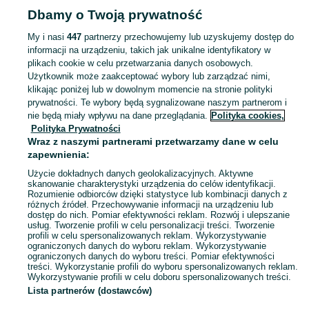
Dbamy o Twoją prywatność
Strona główna
Podkarpackie
Puławy
My i nasi
447
partnerzy przechowujemy lub uzyskujemy dostęp do
informacji na urządzeniu, takich jak unikalne identyfikatory w
KATEGORIA
plikach cookie w celu przetwarzania danych osobowych.
Użytkownik może zaakceptować wybory lub zarządzać nimi,
Skorzystaj z największego serwisu ogłoszeniowego - Puławy i okolice! Kupuj to, czego pragniesz i sprzedawaj to, czego już nie potrzebujesz!
Zobacz Więc
klikając poniżej lub w dowolnym momencie na stronie polityki
prywatności. Te wybory będą sygnalizowane naszym partnerom i
nie będą miały wpływu na dane przeglądania.
Polityka cookies,
Mapa kategorii
Polityka Prywatności
Mapa miejscowości
Wraz z naszymi partnerami przetwarzamy dane w celu
zapewnienia:
Mapa ministron
Użycie dokładnych danych geolokalizacyjnych. Aktywne
Popularne wyszukiwania
skanowanie charakterystyki urządzenia do celów identyfikacji.
Rozumienie odbiorców dzięki statystyce lub kombinacji danych z
różnych źródeł. Przechowywanie informacji na urządzeniu lub
dostęp do nich. Pomiar efektywności reklam. Rozwój i ulepszanie
usług. Tworzenie profili w celu personalizacji treści. Tworzenie
profili w celu spersonalizowanych reklam. Wykorzystywanie
ograniczonych danych do wyboru reklam. Wykorzystywanie
ograniczonych danych do wyboru treści. Pomiar efektywności
treści. Wykorzystanie profili do wyboru spersonalizowanych reklam.
Wykorzystywanie profili w celu doboru spersonalizowanych treści.
Lista partnerów (dostawców)