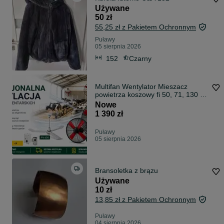
Używane
50 zł
55,25 zł z Pakietem Ochronnym
Puławy
05 sierpnia 2026
152
Czarny
Multifan Wentylator Mieszacz
powietrza koszowy fi 50, 71, 130 do
obory,stajni
Nowe
1 390 zł
Puławy
05 sierpnia 2026
Bransoletka z brązu
Używane
10 zł
13,85 zł z Pakietem Ochronnym
Puławy
04 sierpnia 2026