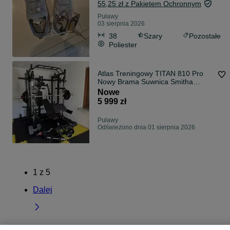
55,25 zł z Pakietem Ochronnym
Puławy
03 sierpnia 2026
38
Szary
Pozostałe
Poliester
Atlas Treningowy TITAN 810 Pro
Nowy Brama Suwnica Smitha
Wyciągi Klatka do Ćwiczeń
Nowe
5 999 zł
Puławy
Odświeżono dnia 01 sierpnia 2026
1
z
5
Dalej