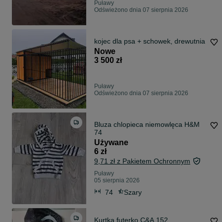
Puławy
Odświeżono dnia 07 sierpnia 2026
kojec dla psa + schowek, drewutnia
Nowe
3 500 zł
Puławy
Odświeżono dnia 07 sierpnia 2026
Bluza chlopieca niemowlęca H&M
74
Używane
6 zł
9,71 zł z Pakietem Ochronnym
Puławy
05 sierpnia 2026
74
Szary
Kurtka futerko C&A 152