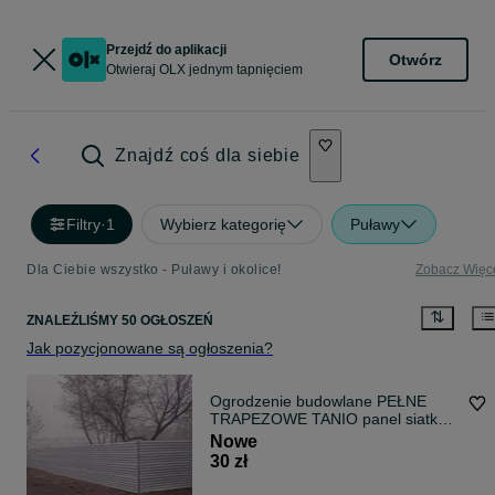
Przejdź do aplikacji
Otwórz
Otwieraj OLX jednym tapnięciem
Znajdź coś dla siebie
Filtry
·
1
Wybierz kategorię
Puławy
Dla Ciebie wszystko - Puławy i okolice!
Zobacz Więc
ZNALEŹLIŚMY 50 OGŁOSZEŃ
Jak pozycjonowane są ogłoszenia?
Ogrodzenie budowlane PEŁNE
TRAPEZOWE TANIO panel siatka
OD RĘKI
Nowe
30 zł