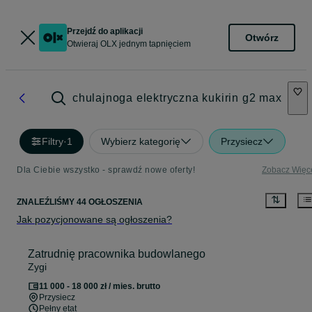
Przejdź do aplikacji
Otwórz
Otwieraj OLX jednym tapnięciem
chulajnoga elektryczna kukirin g2 max
Filtry
·
1
Wybierz kategorię
Przysiecz
Dla Ciebie wszystko - sprawdź nowe oferty!
Zobacz Więc
ZNALEŹLIŚMY 44 OGŁOSZENIA
Jak pozycjonowane są ogłoszenia?
Zatrudnię pracownika budowlanego
Zygi
11 000 - 18 000 zł / mies. brutto
Przysiecz
Pełny etat