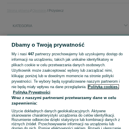
Strona główna
Opolskie
Przysiecz
KATEGORIA
Podobne wyszukiwania
Dbamy o Twoją prywatność
chulajnoga elektryczna kukirin g2 max
w
Hulajnogi elektryczne
chulajnoga elektryczna kukirin g2 max
w
Pojazdy elektryczne
My i nasi
447
partnerzy przechowujemy lub uzyskujemy dostęp do
chulajnoga elektryczna kukirin g2 max
w
Sport i Hobby
informacji na urządzeniu, takich jak unikalne identyfikatory w
plikach cookie w celu przetwarzania danych osobowych.
Użytkownik może zaakceptować wybory lub zarządzać nimi,
Skorzystaj z największego serwisu ogłoszeniowego w Polsce! Kupuj to, czego pragniesz i sprzedawaj to, czego już nie potrzebujesz!
Zobacz Więc
klikając poniżej lub w dowolnym momencie na stronie polityki
prywatności. Te wybory będą sygnalizowane naszym partnerom i
nie będą miały wpływu na dane przeglądania.
Polityka cookies,
Mapa kategorii
Polityka Prywatności
Mapa miejscowości
Wraz z naszymi partnerami przetwarzamy dane w celu
Mapa ministron
zapewnienia:
Popularne wyszukiwania
Użycie dokładnych danych geolokalizacyjnych. Aktywne
skanowanie charakterystyki urządzenia do celów identyfikacji.
Rozumienie odbiorców dzięki statystyce lub kombinacji danych z
różnych źródeł. Przechowywanie informacji na urządzeniu lub
dostęp do nich. Pomiar efektywności reklam. Rozwój i ulepszanie