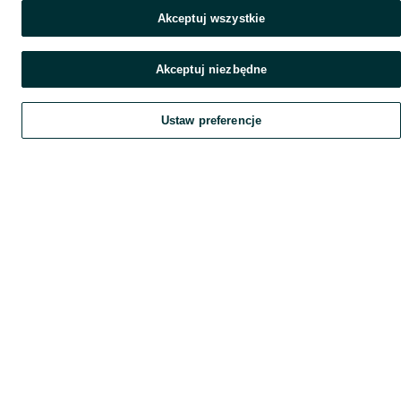
Akceptuj wszystkie
Akceptuj niezbędne
Ustaw preferencje
Szukaj
Home
Obserwujesz
Favorite
Dodaj
List it
Chat
Czat
My OLX
Konto