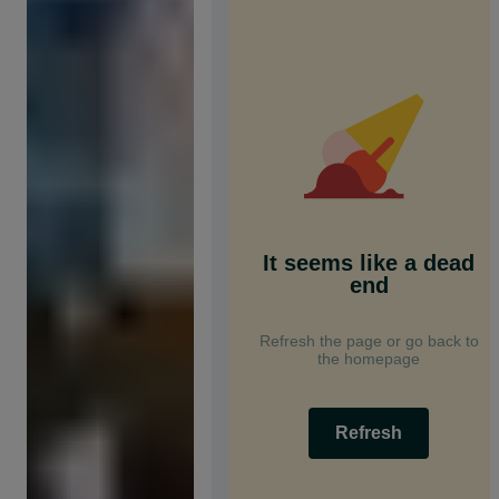
It seems like a dead
end
Refresh the page or go back to
the homepage
Refresh