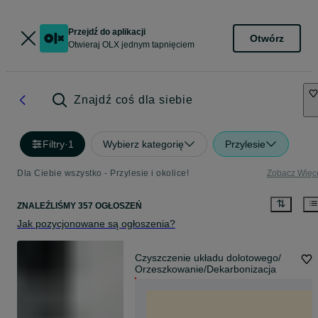
Przejdź do aplikacji
Otwórz
Otwieraj OLX jednym tapnięciem
Znajdź coś dla siebie
Filtry
·
1
Wybierz kategorię
Przylesie
Dla Ciebie wszystko - Przylesie i okolice!
Zobacz Więc
ZNALEŹLIŚMY 357 OGŁOSZEŃ
Jak pozycjonowane są ogłoszenia?
Czyszczenie układu dolotowego/
Orzeszkowanie/Dekarbonizacja