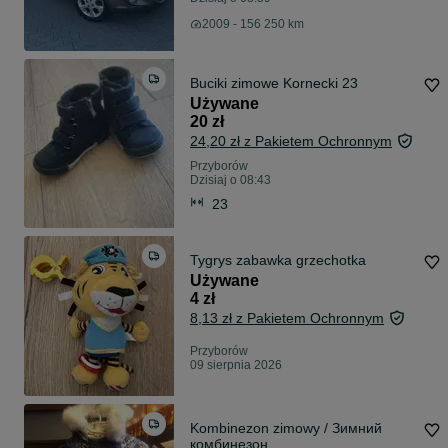
2009 - 156 250 km
Buciki zimowe Kornecki 23
Używane
20 zł
24,20 zł z Pakietem Ochronnym
Przyborów
Dzisiaj o 08:43
23
Tygrys zabawka grzechotka
Używane
4 zł
8,13 zł z Pakietem Ochronnym
Przyborów
09 sierpnia 2026
Kombinezon zimowy / Зимний
комбинезон