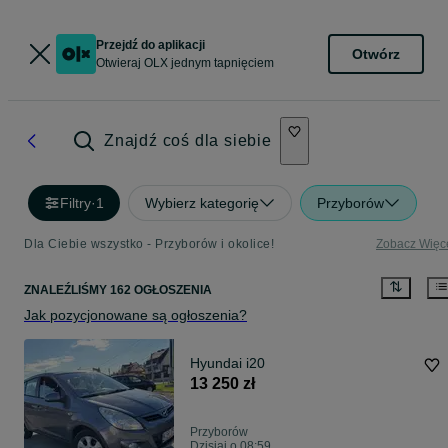
Przejdź do aplikacji
Otwórz
Otwieraj OLX jednym tapnięciem
Znajdź coś dla siebie
Filtry
·
1
Wybierz kategorię
Przyborów
Dla Ciebie wszystko - Przyborów i okolice!
Zobacz Więc
ZNALEŹLIŚMY 162 OGŁOSZENIA
Jak pozycjonowane są ogłoszenia?
Hyundai i20
13 250 zł
Przyborów
Dzisiaj o 08:59