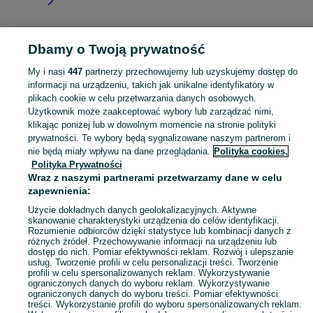
Dbamy o Twoją prywatność
Strona główna
Małopolskie
Przyborów
My i nasi
447
partnerzy przechowujemy lub uzyskujemy dostęp do
informacji na urządzeniu, takich jak unikalne identyfikatory w
KATEGORIA
plikach cookie w celu przetwarzania danych osobowych.
Użytkownik może zaakceptować wybory lub zarządzać nimi,
Skorzystaj z największego serwisu ogłoszeniowego - Przyborów i okolice! Kupuj to, czego pragniesz i sprzedawaj to, czego już nie potrzebujesz!
Zobacz Więc
klikając poniżej lub w dowolnym momencie na stronie polityki
prywatności. Te wybory będą sygnalizowane naszym partnerom i
nie będą miały wpływu na dane przeglądania.
Polityka cookies,
Mapa kategorii
Polityka Prywatności
Mapa miejscowości
Wraz z naszymi partnerami przetwarzamy dane w celu
zapewnienia:
Mapa ministron
Popularne wyszukiwania
Użycie dokładnych danych geolokalizacyjnych. Aktywne
skanowanie charakterystyki urządzenia do celów identyfikacji.
Rozumienie odbiorców dzięki statystyce lub kombinacji danych z
różnych źródeł. Przechowywanie informacji na urządzeniu lub
dostęp do nich. Pomiar efektywności reklam. Rozwój i ulepszanie
usług. Tworzenie profili w celu personalizacji treści. Tworzenie
profili w celu spersonalizowanych reklam. Wykorzystywanie
ograniczonych danych do wyboru reklam. Wykorzystywanie
ograniczonych danych do wyboru treści. Pomiar efektywności
treści. Wykorzystanie profili do wyboru spersonalizowanych reklam.