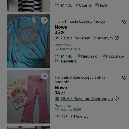
M / 38
Czarny
H&M
T-shirt męski Esybuy /nowy/
Nowe
35 zł
39,73 zł z Pakietem Ochronnym
Przyborów
09 sierpnia 2026
M / 48
Niebieski
Pozostałe
Bawełna
Psi patrol dziewczęcy t shirt
spodnie
Nowe
34 zł
38,19 zł z Pakietem Ochronnym
Przyborów
09 sierpnia 2026
116
Różowy