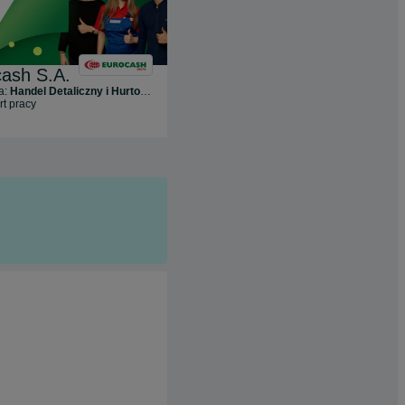
ash S.A.
Unique People (Grupa CCIG)
a:
Handel Detaliczny i Hurtowy
Branża:
Zasoby Ludzkie i Rekrutacja
rt pracy
68
ofert pracy