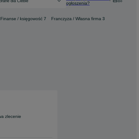
rane dla Ciebie
ogłoszenia?
Finanse / księgowość
7
Franczyza / Własna firma
3
a zlecenie