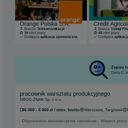
Orange Polska S.A.
Branża:
Telekomunikacja
Branża:
Usługi Fi
18
ofert pracy
40
ofert pracy
Dostępna
aplikacja spontaniczna
Dostępna
aplikacj
Zapisz 
Damy Ci zn
pracownik warsztatu produkcyjnego
DROG-ZNAK Sp. z o.o,
6 000 - 8 000 zł / mies. brutto
Warszawa
, Targówek
Odpowiednie doświadczenie zawodowe
Miejsce pracy: