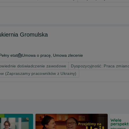
ukiernia Gromulska
Pełny etat
Umowa o pracę, Umowa zlecenie
wiednie doświadczenie zawodowe
Dyspozycyjność: Praca zmian
ни (Zapraszamy pracowników z Ukrainy)