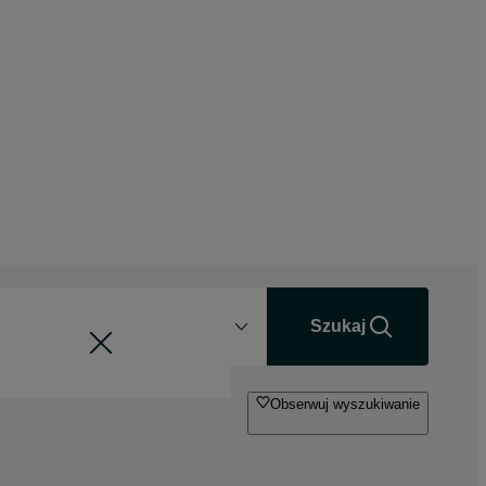
Odległość
+0 km
Szukaj
Obserwuj wyszukiwanie