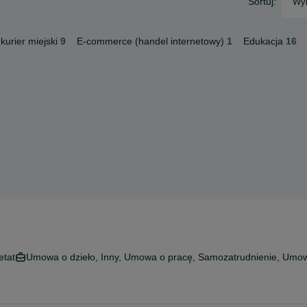
Sortuj:
Wyb
kurier miejski
9
E-commerce (handel internetowy)
1
Edukacja
16
etat
Umowa o dzieło, Inny, Umowa o pracę, Samozatrudnienie, Umow