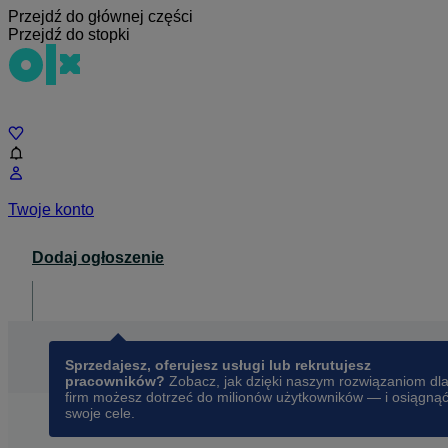
Przejdź do głównej części
Przejdź do stopki
Czat
Twoje konto
Dodaj ogłoszenie
Dla biznesu
opens in a new tab
Sprzedajesz, oferujesz usługi lub rekrutujesz
pracowników?
Zobacz, jak dzięki naszym rozwiązaniom dl
firm możesz dotrzeć do milionów użytkowników — i osiągną
swoje cele.