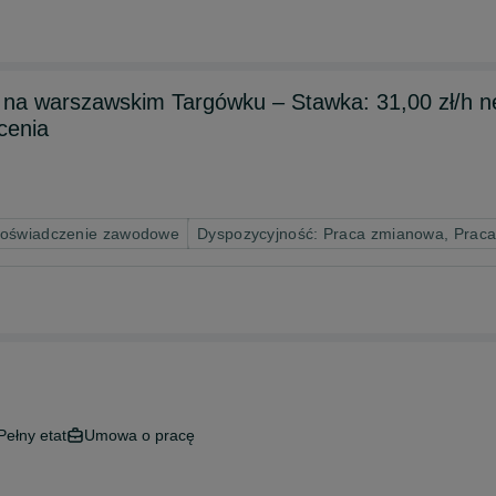
 na warszawskim Targówku – Stawka: 31,00 zł/h n
cenia
doświadczenie zawodowe
Dyspozycyjność: Praca zmianowa, Prac
Pełny etat
Umowa o pracę