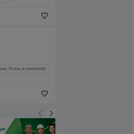
owa, Praca w weekendy
Cofnij do slajdu 1 z 3
Przejdź do slajdu 2 z 3