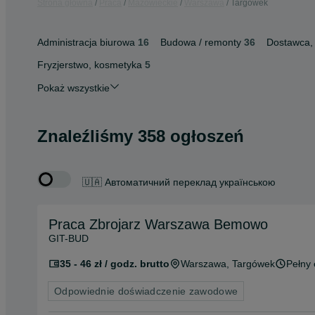
Strona główna
Praca
Mazowieckie
Warszawa
Targówek
Administracja biurowa
16
Budowa / remonty
36
Dostawca, 
Fryzjerstwo, kosmetyka
5
Pokaż wszystkie
Znaleźliśmy 358 ogłoszeń
🇺🇦 Автоматичний переклад українською
Praca Zbrojarz Warszawa Bemowo
GIT-BUD
35 - 46 zł / godz. brutto
Warszawa
, Targówek
Pełny 
Odpowiednie doświadczenie zawodowe