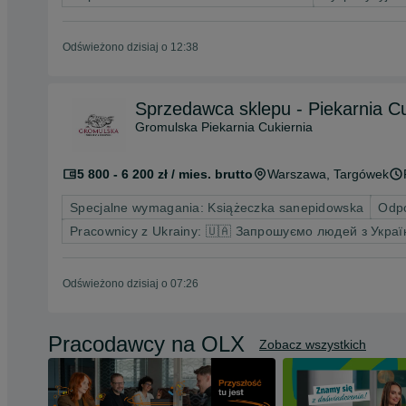
Odświeżono dzisiaj o 12:38
Sprzedawca sklepu - Piekarnia C
Gromulska Piekarnia Cukiernia
5 800 - 6 200 zł / mies. brutto
Warszawa
, Targówek
Specjalne wymagania: Książeczka sanepidowska
Odpo
Pracownicy z Ukrainy: 🇺🇦 Запрошуємо людей з Украї
Odświeżono dzisiaj o 07:26
Pracodawcy na OLX
Zobacz wszystkich