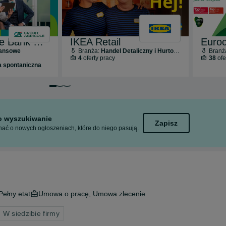
Credit Agricole Bank Polska S.A.
IKEA Retail
Euroc
nansowe
Branża:
Handel Detaliczny i Hurtowy
Branż
4
oferty pracy
38
ofe
a spontaniczna
Przejdź do slajdu 1 z 3
Przejdź do slajdu 2 z 3
Przejdź do slajdu 3 z 3
to wyszukiwanie
Zapisz
ać o nowych ogłoszeniach, które do niego pasują.
Pełny etat
Umowa o pracę, Umowa zlecenie
 W siedzibie firmy