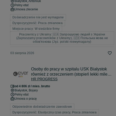
Białystok
, Antoniuk
Pełny etat
Umowa zlecenie
Doświadczenie nie jest wymagane
Dyspozycyjność: Praca zmianowa
Miejsce pracy: W siedzibie firmy
Pracownicy z Ukrainy: 🇺🇦 Запрошуємо людей з України
(Zapraszamy pracowników z Ukrainy), 🇺🇦 Польська мова не
обов'язкова (Jęz. polski niewymagany)
03 sierpnia 2026
Osoby do pracy w szpitalu USK Białystok
również z orzeczeniem (stopień lekki mile
HR PROGRESS
widziany)
od 4 806 zł / mies. brutto
Białystok
, Bojary
Pełny etat
Umowa o pracę
Odpowiednie doświadczenie zawodowe
Dyspozycyjność: Elastyczny czas pracy, Praca zmianowa