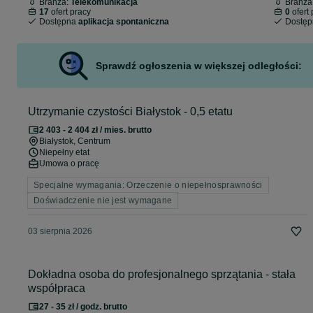
Branża:
Telekomunikacja
Branża
17
ofert pracy
0
ofert 
Dostępna
aplikacja spontaniczna
Dostę
Sprawdź ogłoszenia w większej odległości:
Utrzymanie czystości Białystok - 0,5 etatu
2 403 - 2 404 zł / mies. brutto
Białystok
, Centrum
Niepełny etat
Umowa o pracę
Specjalne wymagania: Orzeczenie o niepełnosprawności
Doświadczenie nie jest wymagane
03 sierpnia 2026
Dokładna osoba do profesjonalnego sprzątania - stała
współpraca
27 - 35 zł / godz. brutto