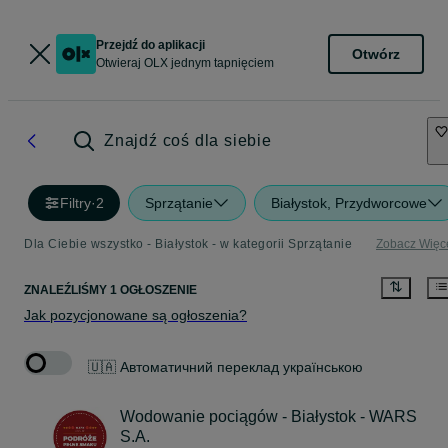
Przejdź do aplikacji
Otwórz
Otwieraj OLX jednym tapnięciem
Znajdź coś dla siebie
Filtry
·
2
Sprzątanie
Białystok, Przydworcowe
Dla Ciebie wszystko - Białystok - w kategorii Sprzątanie
Zobacz Więc
ZNALEŹLIŚMY 1 OGŁOSZENIE
Jak pozycjonowane są ogłoszenia?
🇺🇦 Автоматичний переклад українською
Wodowanie pociągów - Białystok - WARS
S.A.