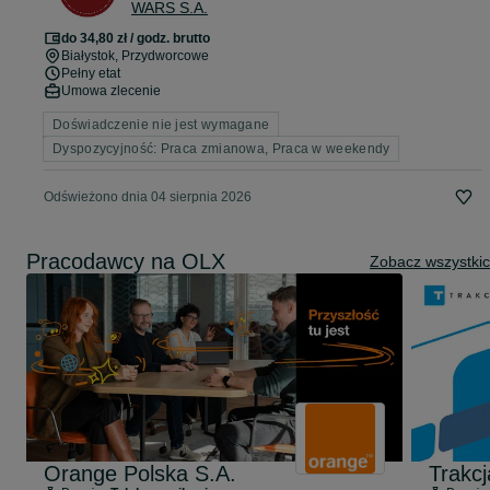
WARS S.A.
do 34,80 zł / godz. brutto
Białystok
, Przydworcowe
Pełny etat
Umowa zlecenie
Doświadczenie nie jest wymagane
Dyspozycyjność: Praca zmianowa, Praca w weekendy
Odświeżono dnia 04 sierpnia 2026
Pracodawcy na OLX
Zobacz wszystki
Orange Polska S.A.
Trakcj