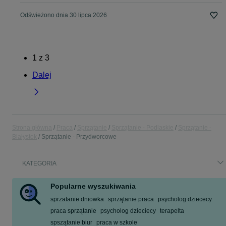
Odświeżono dnia 30 lipca 2026
1
z
3
Dalej
Strona główna
Praca
Sprzątanie
Sprzątanie - Podlaskie
Sprzątanie -
Białystok
Sprzątanie - Przydworcowe
KATEGORIA
Popularne wyszukiwania
sprzatanie dniowka
sprzątanie praca
psycholog dziececy
praca sprzątanie
psycholog dzieciecy
terapelta
spszątanie biur
praca w szkole