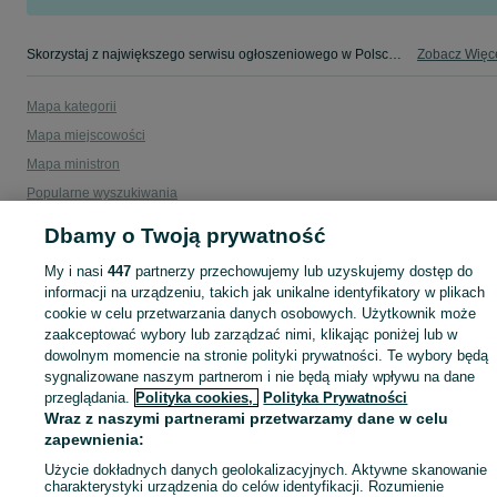
Skorzystaj z największego serwisu ogłoszeniowego w Polsce! Białystok kupuj lub sprzedawaj jeszcze wygodniej w kategorii Sprzątanie!
Zobacz Więc
Mapa kategorii
Mapa miejscowości
Mapa ministron
Popularne wyszukiwania
Dbamy o Twoją prywatność
My i nasi
447
partnerzy przechowujemy lub uzyskujemy dostęp do
informacji na urządzeniu, takich jak unikalne identyfikatory w plikach
cookie w celu przetwarzania danych osobowych. Użytkownik może
zaakceptować wybory lub zarządzać nimi, klikając poniżej lub w
dowolnym momencie na stronie polityki prywatności. Te wybory będą
sygnalizowane naszym partnerom i nie będą miały wpływu na dane
przeglądania.
Polityka cookies,
Polityka Prywatności
Wraz z naszymi partnerami przetwarzamy dane w celu
zapewnienia:
Użycie dokładnych danych geolokalizacyjnych. Aktywne skanowanie
charakterystyki urządzenia do celów identyfikacji. Rozumienie