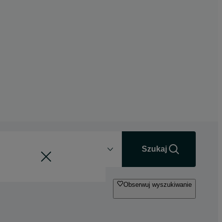
Odległość
+0 km
Szukaj
Obserwuj wyszukiwanie