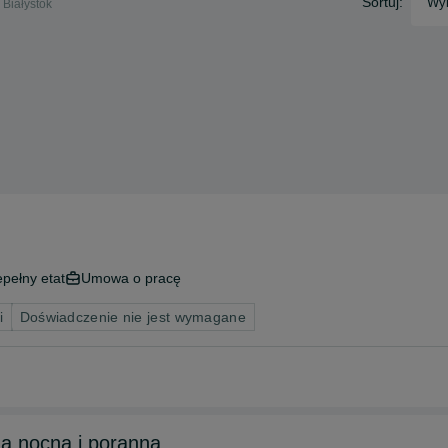
Sortuj:
Wyb
 Białystok
epełny etat
Umowa o pracę
i
Doświadczenie nie jest wymagane
ana nocna i poranna