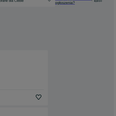
rane dla Ciebie
ogłoszenia?