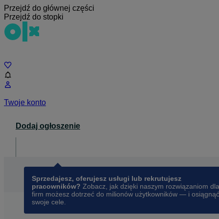
Przejdź do głównej części
Przejdź do stopki
Czat
Twoje konto
Dodaj ogłoszenie
Dla biznesu
opens in a new tab
Sprzedajesz, oferujesz usługi lub rekrutujesz
pracowników?
Zobacz, jak dzięki naszym rozwiązaniom dl
firm możesz dotrzeć do milionów użytkowników — i osiągną
swoje cele.