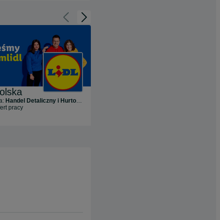
Cofnij do slajdu 1 z 3
Przejdź do slajdu 2 z 3
Polska
RTV EURO AGD
a:
Handel Detaliczny i Hurtowy
Branża:
Handel Detaliczny i Hurtowy
ert pracy
173
oferty pracy
Dostępna
aplikacja spontaniczna