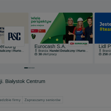
penburg
Eurocash S.A.
Lidl 
liczny i Hurtowy
Branża:
Handel Detaliczny i Hurtowy
Branż
38
ofert pracy
258
of
Przejdź do slajdu 1 z 3
Przejdź do slajdu 2 z 3
Przejdź do slajdu 3 z 3
ji. Białystok Centrum
edzibie firmy
Zapraszamy seniorów