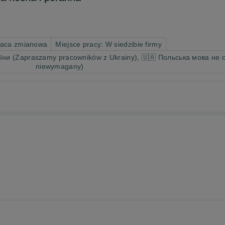
raca zmianowa
Miejsce pracy: W siedzibie firmy
ни (Zapraszamy pracowników z Ukrainy), 🇺🇦 Польська мова не об
niewymagany)