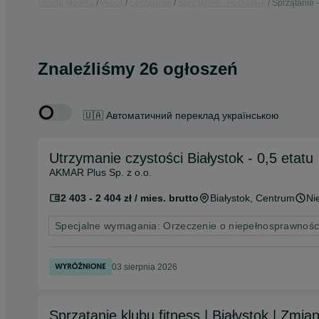
Strona główna
Praca
Sprzątanie
Sprzątanie - Podlaskie
Sprzątanie -
Znaleźliśmy 26 ogłoszeń
🇺🇦 Автоматичний переклад українською
Utrzymanie czystości Białystok - 0,5 etatu
AKMAR Plus Sp. z o.o.
2 403 - 2 404 zł / mies. brutto
Białystok
, Centrum
Ni
Specjalne wymagania: Orzeczenie o niepełnosprawnośc
03 sierpnia 2026
Sprzątanie klubu fitness | Białystok | Zmi