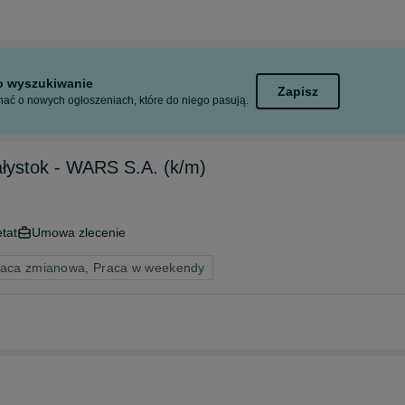
to wyszukiwanie
Zapisz
ać o nowych ogłoszeniach, które do niego pasują.
łystok - WARS S.A. (k/m)
etat
Umowa zlecenie
raca zmianowa, Praca w weekendy