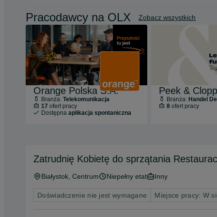
Pracodawcy na OLX
Zobacz wszystkich
Orange Polska S.A.
Peek & Clop
Branża:
Telekomunikacja
Branża:
Handel Deta
17
ofert pracy
8
ofert pracy
Dostępna
aplikacja spontaniczna
Zatrudnię Kobietę do sprzątania Restaurac
Białystok
, Centrum
Niepełny etat
Inny
Doświadczenie nie jest wymagane
Miejsce pracy: W si