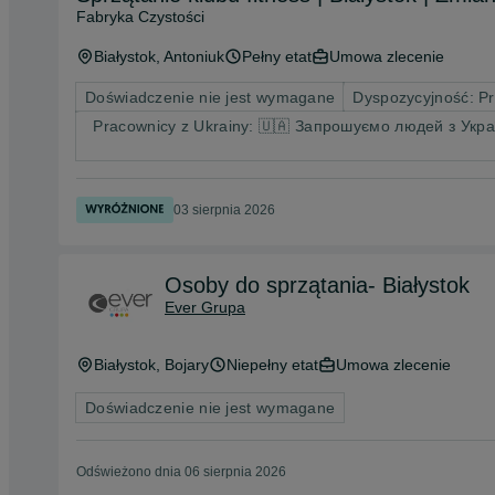
Fabryka Czystości
Białystok
, Antoniuk
Pełny etat
Umowa zlecenie
Doświadczenie nie jest wymagane
Dyspozycyjność: P
Pracownicy z Ukrainy: 🇺🇦 Запрошуємо людей з Украї
03 sierpnia 2026
Osoby do sprzątania- Białystok
Ever Grupa
Białystok
, Bojary
Niepełny etat
Umowa zlecenie
Doświadczenie nie jest wymagane
Odświeżono dnia 06 sierpnia 2026